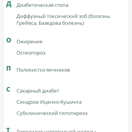
Д
Диабетическая стопа
Диффузный токсический зоб (болезнь
Грейвса, Базедова болезнь)
О
Ожирение
Остеопороз
П
Поликистоз яичников
С
Сахарный диабет
Синдром Иценко-Кушинга
Субклинический гипотиреоз
Т
Тиреоидит щитовидной железы