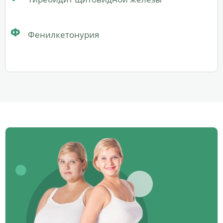
Ф
Фенилкетонурия