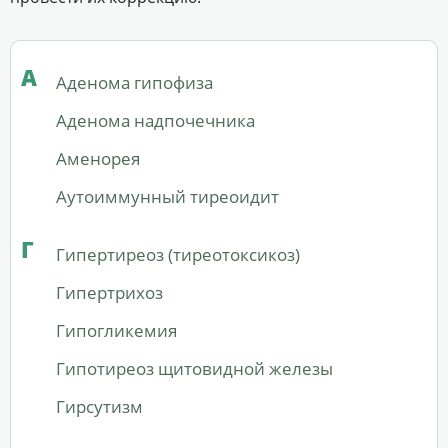
А
Аденома гипофиза
Аденома надпочечника
Аменорея
Аутоиммунный тиреоидит
Г
Гипертиреоз (тиреотоксикоз)
Гипертрихоз
Гипогликемия
Гипотиреоз щитовидной железы
Гирсутизм