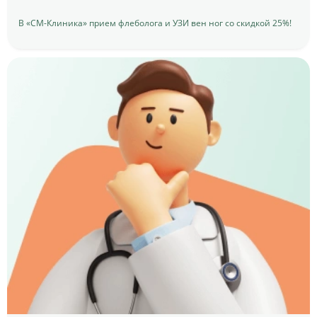
В «СМ-Клиника» прием флеболога и УЗИ вен ног со скидкой 25%!