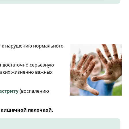
ит к нарушению нормального
ет достаточно серьезную
таких жизненно важных
астриту
(воспалению
я кишечной палочкой.