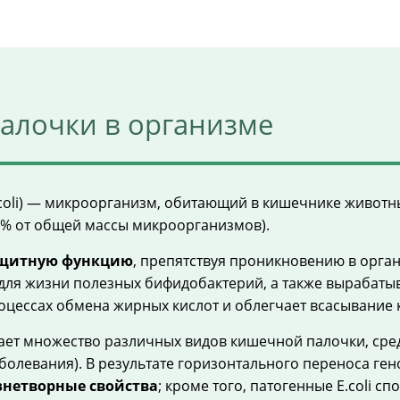
алочки в организме
a coli) — микроорганизм, обитающий в кишечнике живот
1% от общей массы микроорганизмов).
щитную функцию
, препятствуя проникновению в орга
ля жизни полезных бифидобактерий, а также вырабатывает
оцессах обмена жирных кислот и облегчает всасывание 
ет множество различных видов кишечной палочки, среди
болевания). В результате горизонтального переноса г
знетворные свойства
; кроме того, патогенные E.coli 