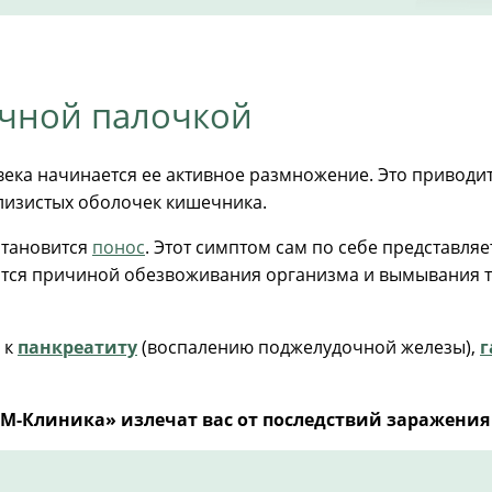
чной палочкой
ека начинается ее активное размножение. Это привод
лизистых оболочек кишечника.
становится
понос
. Этот симптом сам по себе представля
вится причиной обезвоживания организма и вымывания 
 к
панкреатиту
(воспалению поджелудочной железы),
г
М-Клиника» излечат вас от последствий заражени