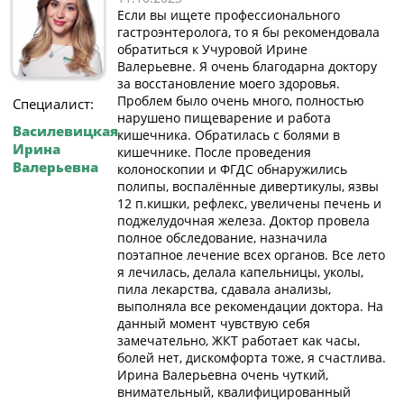
Если вы ищете профессионального
гастроэнтеролога, то я бы рекомендовала
обратиться к Учуровой Ирине
Валерьевне. Я очень благодарна доктору
за восстановление моего здоровья.
Проблем было очень много, полностью
Специалист:
нарушено пищеварение и работа
Василевицкая
кишечника. Обратилась с болями в
Ирина
кишечнике. После проведения
Валерьевна
колоноскопии и ФГДС обнаружились
полипы, воспалённые дивертикулы, язвы
12 п.кишки, рефлекс, увеличены печень и
поджелудочная железа. Доктор провела
полное обследование, назначила
поэтапное лечение всех органов. Все лето
я лечилась, делала капельницы, уколы,
пила лекарства, сдавала анализы,
выполняла все рекомендации доктора. На
данный момент чувствую себя
замечательно, ЖКТ работает как часы,
болей нет, дискомфорта тоже, я счастлива.
Ирина Валерьевна очень чуткий,
внимательный, квалифицированный