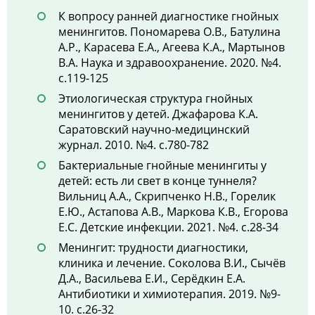
К вопросу ранней диагностике гнойных
менингитов. Пономарева О.В., Батулина
А.Р., Карасева Е.А., Агеева К.А., Мартынов
В.А. Наука и здравоохранение. 2020. №4.
с.119-125
Этиологическая структура гнойных
менингитов у детей. Джафарова К.А.
Саратовский научно-медицинский
журнал. 2010. №4. с.780-782
Бактериальные гнойные менингиты у
детей: есть ли свет в конце туннеля?
Вильниц А.А., Скрипченко Н.В., Горелик
Е.Ю., Астапова А.В., Маркова К.В., Егорова
Е.С. Детские инфекции. 2021. №4. с.28-34
Менингит: трудности диагностики,
клиника и лечение. Соколова В.И., Сычёв
Д.А., Васильева Е.И., Серёдкин Е.А.
Антибиотики и химиотерапия. 2019. №9-
10. с.26-32