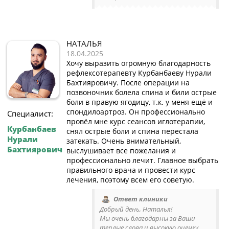
НАТАЛЬЯ
18.04.2025
Хочу выразить огромную благодарность
рефлексотерапевту Курбанбаеву Нурали
Бахтияровичу. После операции на
позвоночник болела спина и били острые
боли в правую ягодицу, т.к. у меня ещё и
спондилоартроз. Он профессионально
Специалист:
провёл мне курс сеансов иглотерапии,
Курбанбаев
снял острые боли и спина перестала
Нурали
затекать. Очень внимательный,
Бахтиярович
выслушивает все пожелания и
профессионально лечит. Главное выбрать
правильного врача и провести курс
лечения, поэтому всем его советую.
Ответ клиники
Добрый день, Наталья!
Мы очень благодарны за Ваши
теплые слова и высокую оценку