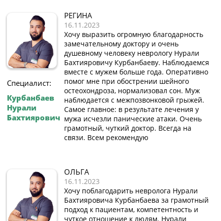
РЕГИНА
16.11.2023
Хочу выразить огромную благодарность
замечательному доктору и очень
душевному человеку неврологу Нурали
Бахтияровичу Курбанбаеву. Наблюдаемся
вместе с мужем больше года. Оперативно
помог мне при обострении шейного
Специалист:
остеохондроза, нормализовал сон. Муж
Курбанбаев
наблюдается с межпозвонковой грыжей.
Нурали
Самое главное: в результате лечения у
Бахтиярович
мужа исчезли панические атаки. Очень
грамотный, чуткий доктор. Всегда на
связи. Всем рекомендую
ОЛЬГА
16.11.2023
Хочу поблагодарить невролога Нурали
Бахтияровича Курбанбаева за грамотный
подход к пациентам, компетентность и
чуткое отношение к людям. Нурали