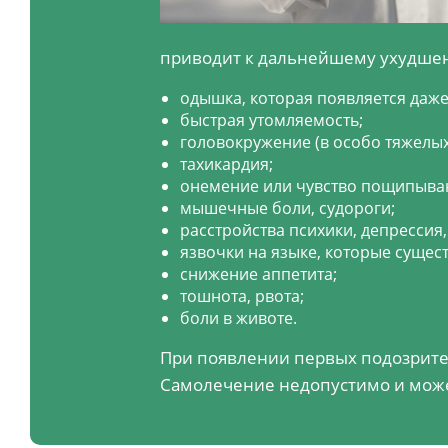
приводит к дальнейшему ухудшен
одышка, которая появляется даже
быстрая утомляемость;
головокружение (в особо тяжелых
тахикардия;
онемение или чувство пощипыван
мышечные боли, судороги;
расстройства психики, депрессия
язвочки на языке, которые сущес
снижение аппетита;
тошнота, рвота;
боли в животе.
При появлении первых подозрите
Самолечение недопустимо и може