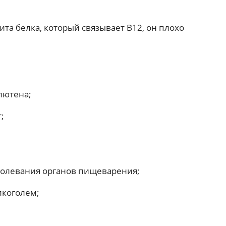
ита белка, который связывает В12, он плохо
лютена;
;
болевания органов пищеварения;
лкоголем;