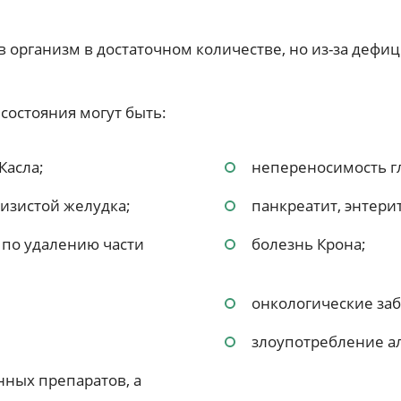
в организм в достаточном количестве, но из-за дефиц
состояния могут быть:
Касла;
непереносимость г
изистой желудка;
панкреатит, энтерит
 по удалению части
болезнь Крона;
онкологические за
злоупотребление а
ных препаратов, а