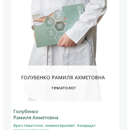
Голубенко
С
Рамиля Ахметовна
Л
Врач гематолог, химиотерапевт. Кандидат
В