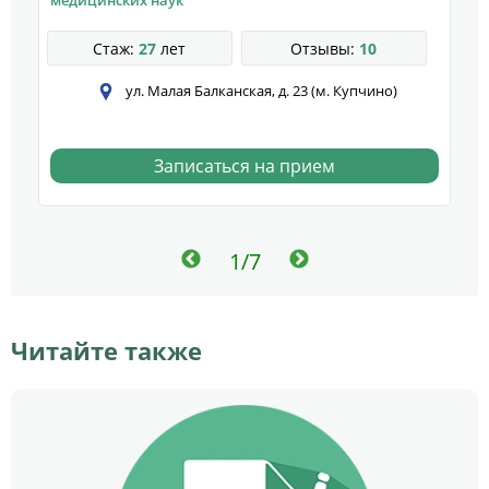
медицинских наук
к
Стаж:
27
лет
Отзывы:
10
ул. Малая Балканская, д. 23 (м. Купчино)
Записаться на прием
1/7
Читайте также