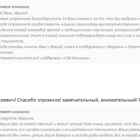
твет клиники
й день, Ирина!
аем искреннюю благодарность за Ваш отзыв и за то, что Вы выбрали 
егда стремимся предоставить нашим пациентам высококачественное и
рдимся нашей командой врачей и медицинского персонала, которые ра
оложительный опыт в нашей клинике подтверждает нашу миссию и м
 пациентов.
егда готовы помочь Вам и Вашей семье в поддержании здоровья и благо
жением,
тамент клиентской поддержки «СМ-Клиника».
сеевич! Спасибо огромное! замечательный, внимательный!
твет клиники
ствуйте, Марина.
дарим Вас за такой тёплый и ёмкий отзыв! Нам очень приятно, что Вы 
о оценили его профессионализм и внимательное отношение. Ваша рекоме
евича! Мы очень ценим Ваше доверие и всегда рады видеть Вас в нашей к