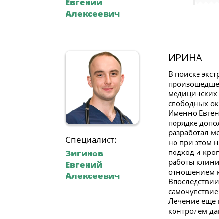
Евгений
Алексеевич
ИРИНА
В поиске экст
произошедшем,
медицинских 
свободных ок
Именно Евген
порядке допо
разработал м
Специалист:
но при этом 
подход и кро
Зигинов
работы клини
Евгений
отношением к
Алексеевич
Впоследствии
самочувствие
Лечение еще 
контролем да