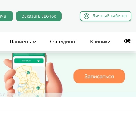
Л
ичный
к
абинет
ача
Заказать звонок
Пациентам
О холдинге
Клиники