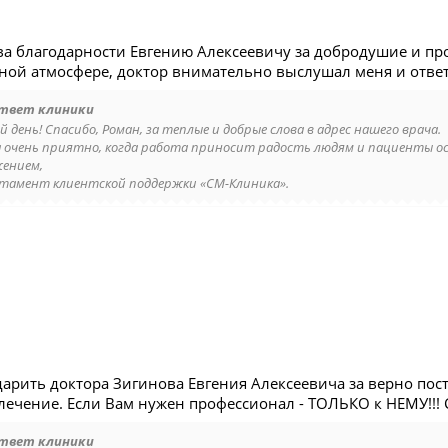
а благодарности Евгению Алексеевичу за добродушие и пр
ой атмосфере, доктор внимательно выслушал меня и отве
твет клиники
 день! Спасибо, Роман, за теплые и добрые слова в адрес нашего врача.
а очень приятно, когда работа приносит радость людям и пациенты 
жением,
тамент клиентской поддержки «СМ-Клиника».
дарить доктора Зигинова Евгения Алексеевича за верно по
ечение. Если Вам нужен профессионал - ТОЛЬКО к НЕМУ!!! С
твет клиники