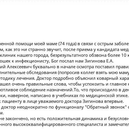
ренной помощи моей маме (74 года) в связи с острым забо
 как это ни странно звучит, после приема у кандидата мед
клиник нашего города, безрезультатного обзвона более 10
ошек к инфекционисту, Бог послал нам Зигинова Е.А.
ий Алексеевич буквально в начале осмотра поставил прави
лнительные обследования (попросив коллег взять мою маму 
етодику лечения. Доктор подробно объяснил коварный хара
нашел очень правильные слова, чтобы успокоить и главное
потливое соблюдение назначений.То, что происходило в де
ки, наверное, написано в учебниках по медицинской этике.
 пациенту в лице уважаемого доктора Зигинова впервые.
 доктор неоднократно по функционалу "Обратный звонок" с
м.
не закончено, но есть положительная динамика и безуслов
нного высококвалифицированного специалиста и замечател