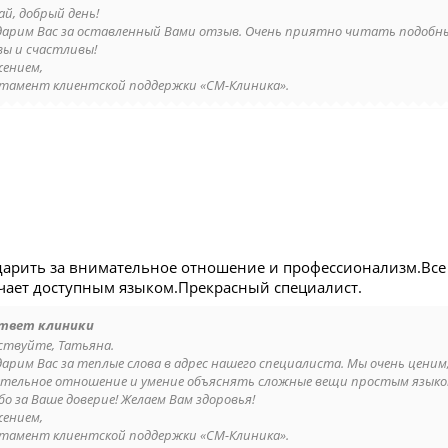
ай, добрый день!
дарим Вас за оставленный Вами отзыв. Очень приятно читать подобные
вы и счастливы!
жением,
тамент клиентской поддержки «СМ-Клиника».
дарить за внимательное отношение и профессионализм.Все
чает доступным языком.Прекрасный специалист.
твет клиники
ствуйте, Татьяна.
дарим Вас за теплые слова в адрес нашего специалиста. Мы очень цени
тельное отношение и умение объяснять сложные вещи простым языко
бо за Ваше доверие! Желаем Вам здоровья!
жением,
тамент клиентской поддержки «СМ-Клиника».