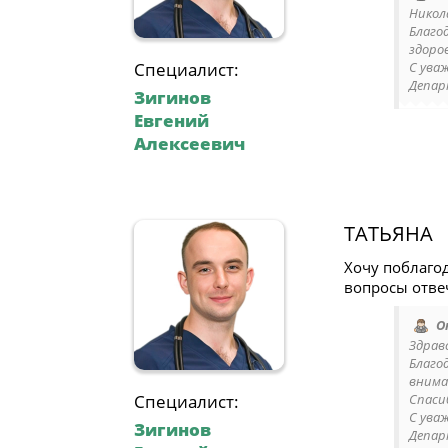
Никол
Благо
здоро
Специалист:
С ува
Депар
Зигинов
Евгений
Алексеевич
ТАТЬЯНА
Хочу поблаго
вопросы отве
О
Здрав
Благо
внима
Специалист:
Спаси
С ува
Зигинов
Депар