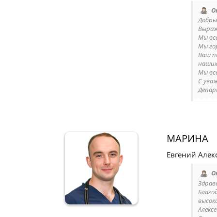
О
Добры
Выраж
Мы вс
Мы го
Ваш п
наших
Мы вс
С ува
Депар
МАРИНА
Евгений Алек
О
Здрав
Благо
высок
Алексе