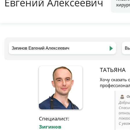
Евгений Алексеевич
хирур
ТАТЬЯНА
Хочу сказать 
профессионал
О
Добры
Спаси
отнош
Специалист:
показ
С ува
Зигинов