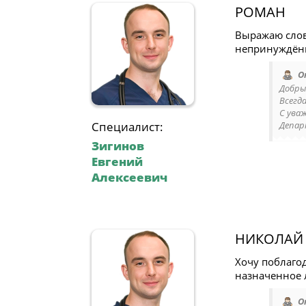
РОМАН
Выражаю слов
непринуждённ
О
Добрый
Всегд
С ува
Специалист:
Депар
Зигинов
Евгений
Алексеевич
НИКОЛАЙ
Хочу поблаго
назначенное л
О