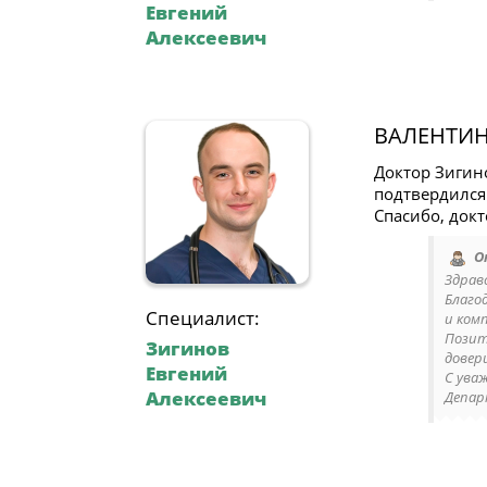
Евгений
Алексеевич
ВАЛЕНТИ
Доктор Зигин
подтвердился
Спасибо, докт
О
Здрав
Благо
Специалист:
и ком
Позит
Зигинов
довери
Евгений
С ува
Алексеевич
Депар