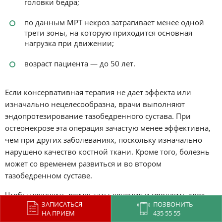
головки бедра;
по данным МРТ некроз затрагивает менее одной
трети зоны, на которую приходится основная
нагрузка при движении;
возраст пациента — до 50 лет.
Если консервативная терапия не дает эффекта или
изначально нецелесообразна, врачи выполняют
эндопротезирование тазобедренного сустава. При
остеонекрозе эта операция зачастую менее эффективна,
чем при других заболеваниях, поскольку изначально
нарушено качество костной ткани. Кроме того, болезнь
может со временем развиться и во втором
тазобедренном суставе.
Чтобы улучшить результаты лечения и продлить срок
ЗАПИСАТЬСЯ
ПОЗВОНИТЬ
службы протеза, эндопротезирование часто проводят
НА ПРИЕМ
435 55 55
после этапа консервативной подготовки, которая