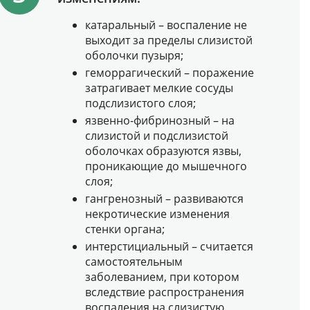
катаральный – воспаление не
выходит за пределы слизистой
оболочки пузыря;
геморрагический – поражение
затрагивает мелкие сосуды
подслизистого слоя;
язвенно-фибринозный – на
слизистой и подслизистой
оболочках образуются язвы,
проникающие до мышечного
слоя;
гангренозный – развиваются
некротические изменения
стенки органа;
интерстициальный – считается
самостоятельным
заболеванием, при котором
вследствие распространения
воспаления на слизистую,