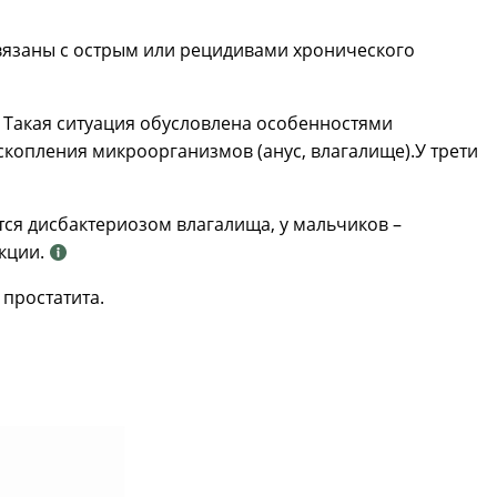
связаны с острым или рецидивами хронического
. Такая ситуация обусловлена особенностями
скопления микроорганизмов (анус, влагалище).У трети
тся дисбактериозом влагалища, у мальчиков –
кции.
простатита.