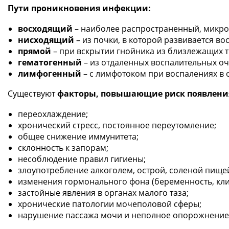
Пути проникновения инфекции:
восходящий
– наиболее распространенный, микро
нисходящий
– из почки, в которой развивается в
прямой
– при вскрытии гнойника из близлежащих т
гематогенный
– из отдаленных воспалительных оч
лимфогенный
– с лимфотоком при воспалениях в о
Существуют
факторы, повышающие риск появлени
переохлаждение;
хронический стресс, постоянное переутомление;
общее снижение иммунитета;
склонность к запорам;
несоблюдение правил гигиены;
злоупотребление алкоголем, острой, соленой пище
изменения гормонального фона (беременность, кли
застойные явления в органах малого таза;
хронические патологии мочеполовой сферы;
нарушение пассажа мочи и неполное опорожнение 