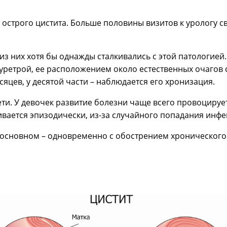
в острого цистита. Больше половины визитов к урологу 
з них хотя бы однажды сталкивались с этой патологией
уретрой, ее расположением около естественных очагов 
яцев, у десятой части – наблюдается его хронизация.
ети. У девочек развитие болезни чаще всего провоцируе
вивается эпизодически, из-за случайного попадания инфе
в основном – одновременно с обострением хронического 