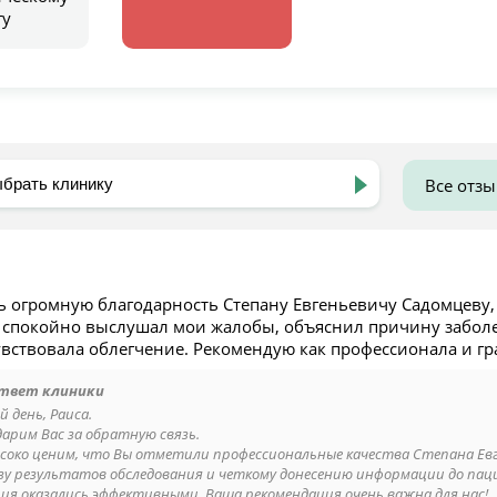
гу
Все отз
ь огромную благодарность Степану Евгеньевичу Садомцеву
 спокойно выслушал мои жалобы, объяснил причину заболе
увствовала облегчение. Рекомендую как профессионала и гр
твет клиники
 день, Раиса.
дарим Вас за обратную связь.
соко ценим, что Вы отметили профессиональные качества Степана Евге
зу результатов обследования и четкому донесению информации до паци
ия оказались эффективными. Ваша рекомендация очень важна для нас!