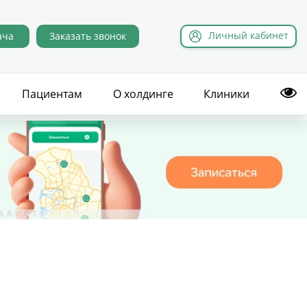
Л
ичный
к
абинет
ача
Заказать звонок
Пациентам
О холдинге
Клиники