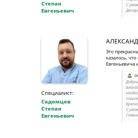
Степан
С ува
Евгеньевич
Депар
АЛЕКСАНД
Это прекрасн
казалось, что
Евгеньевича и
О
Добрый
Благо
Специалист:
необх
пацие
Садомцев
Крепко
Степан
С ува
Евгеньевич
Главн