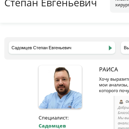
Степан Евгеньевич
хирур
РАИСА
Хочу выразит
мои анализы,
которого поч
О
Добрый
Благо
Специалист:
Мы вы
анали
Садомцев
терап