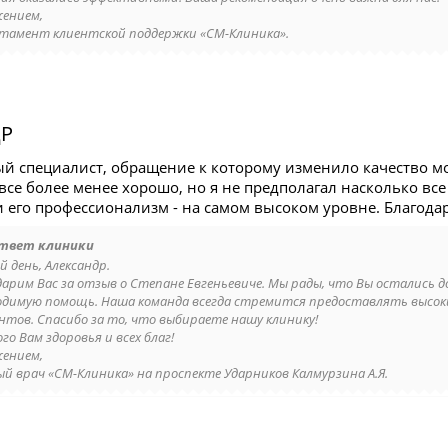
жением,
тамент клиентской поддержки «СМ-Клиника».
Р
ый специалист, обращение к которому изменило качество м
 все более менее хорошо, но я не предполагал насколько вс
 его профессионализм - на самом высоком уровне. Благодар
твет клиники
 день, Александр.
дарим Вас за отзыв о Степане Евгеньевиче. Мы рады, что Вы остались 
одимую помощь. Наша команда всегда стремится предоставлять высок
нтов. Спасибо за то, что выбираете нашу клинику!
го Вам здоровья и всех благ!
жением,
ый врач «СМ-Клиника» на проспекте Ударников Калмурзина А.Я.