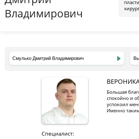
пласт
хирур
Владимирович
ВЕРОНИК
Большая благ
спокойно и об
успокоил меня
Именно таким
Специалист: