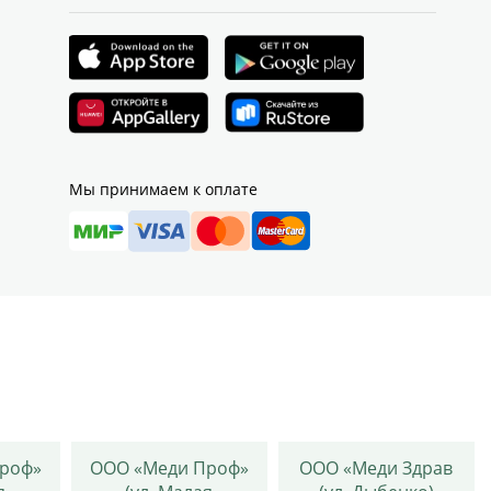
Мы принимаем к оплате
роф»
ООО «Меди Проф»
ООО «Меди Здрав