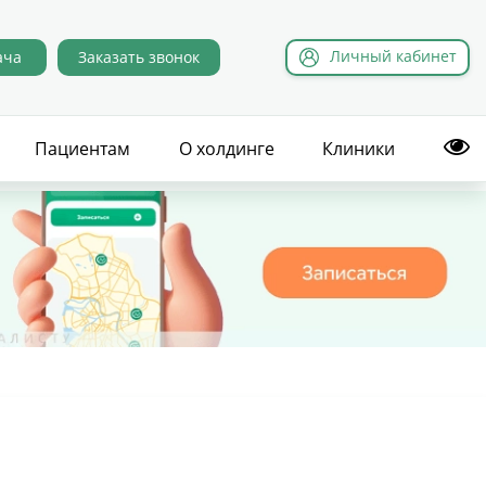
Л
ичный
к
абинет
ача
Заказать звонок
Пациентам
О холдинге
Клиники