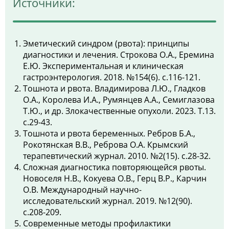
Источники:
(рис, нежирный бульон, каши на воде).
принимать растворы электролитов.
Эметический синдром (рвота): принципы
диагностики и лечения. Строкова О.А., Еремина
Е.Ю. Экспериментальная и клиническая
гастроэнтерология. 2018. №154(6). с.116-121.
Тошнота и рвота. Владимирова Л.Ю., Гладков
О.А., Королева И.А., Румянцев А.А., Семиглазова
Т.Ю., и др. Злокачественные опухоли. 2023. Т.13.
с.29-43.
Тошнота и рвота беременных. Ребров Б.А.,
Рокотянская В.В., Реброва О.А. Крымский
терапевтический журнал. 2010. №2(15). с.28-32.
Сложная диагностика повторяющейся рвоты.
Новоселя Н.В., Кокуева О.В., Герц В.Р., Карчин
О.В. Международный научно-
исследовательский журнал. 2019. №12(90).
с.208-209.
Современные методы профилактики