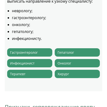
выписать направление к узкому специалисту:
неврологу;
гастроэнтерологу;
онкологу;
гепатологу;
инфекционисту.
Гастроэнтеролог
Гепатолог
Инфекционист
Онколог
Терапевт
Хирург
Признаки, сопровождающие рвоту