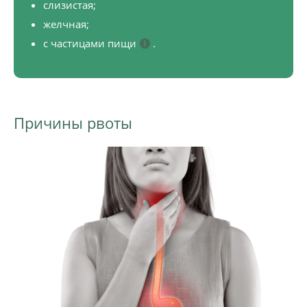
слизистая;
желчная;
с частицами пищи
.
Причины рвоты