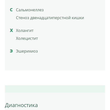
С
Сальмонеллез
Стеноз двенадцатиперстной кишки
Х
Холангит
Холецистит
Э
Эшерихиоз
Диагностика