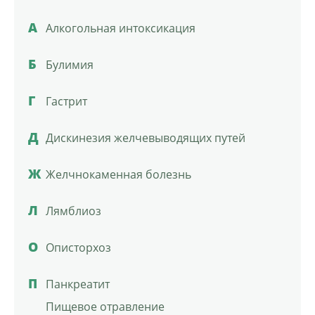
А
Алкогольная интоксикация
Б
Булимия
Г
Гастрит
Д
Дискинезия желчевыводящих путей
Ж
Желчнокаменная болезнь
Л
Лямблиоз
О
Описторхоз
П
Панкреатит
Пищевое отравление