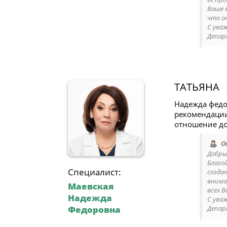
Ваше 
что о
С ува
Депар
ТАТЬЯНА
Надежда федо
рекомендации
отношение до
О
Добры
Благо
Специалист:
созда
внима
Маевская
всех 
Надежда
С ува
Федоровна
Депар