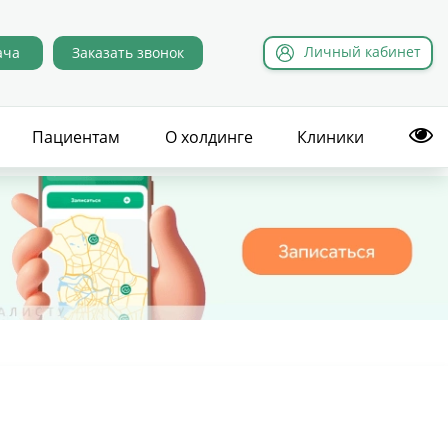
Л
ичный
к
абинет
ача
Заказать звонок
Пациентам
О холдинге
Клиники