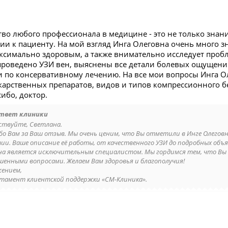
во любого профессионала в медицине - это не только знани
ии к пациенту. На мой взгляд Инга Олеговна очень много зн
аксимально здоровым, а также внимательно исследует проб
проведено УЗИ вен, выяснены все детали болевых ощущен
 по консервативному лечению. На все мои вопросы Инга О
карственных препаратов, видов и типов компрессионного 
сибо, доктор.
твет клиники
ствуйте, Светлана.
бо Вам за Ваш отзыв. Мы очень ценим, что Вы отметили в Инге Олеговне
ии. Ваше описание её работы, от качественного УЗИ до подробных объ
на является исключительным специалистом. Мы гордимся тем, что Вы
шенными вопросами. Желаем Вам здоровья и благополучия!
жением,
тамент клиентской поддержки «СМ-Клиника».