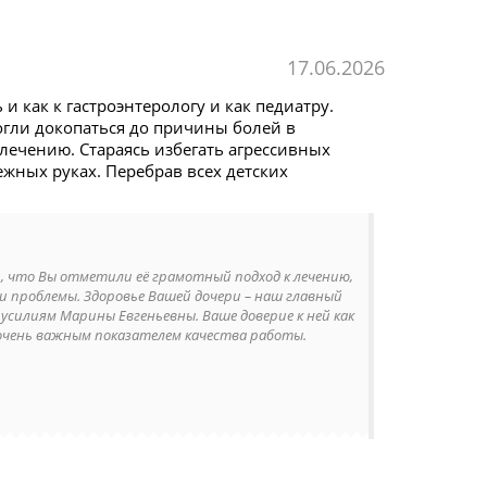
17.06.2026
 как к гастроэнтерологу и как педиатру.
огли докопаться до причины болей в
лечению. Стараясь избегать агрессивных
ежных руках. Перебрав всех детских
, что Вы отметили её грамотный подход к лечению,
и проблемы. Здоровье Вашей дочери – наш главный
усилиям Марины Евгеньевны. Ваше доверие к ней как
 очень важным показателем качества работы.