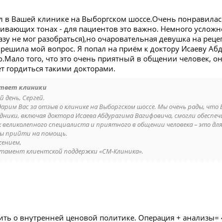
был в Вашей клинике на Выборгском шоссе.Очень понравилас
ивающих тонах - для пациентов это важно. Немного усложне
зу не мог разобраться),но очаровательная девушка на реце
 решила мой вопрос. Я попал на приём к доктору Исаеву Аб
о.Мало того, что это очень приятный в общении человек, о
т гордиться такими докторами.
твет клиники
 день, Сергей.
дарим Вас за отзыв о клинике на Выборгском шоссе. Мы очень рады, чт
дники, включая доктора Исаева Абдурагима Вагифовича, смогли обеспе
к великолепного специалиста и приятного в общении человека – это для
ы прийти на помощь.
жением,
тамент клиентской поддержки «СМ-Клиника».
ть о внутренней ценовой политике. Операция + анализы= 42