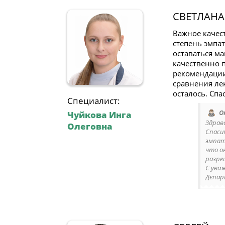
СВЕТЛАНА
Важное качест
степень эмпат
оставаться м
качественно 
рекомендации
сравнения ле
осталось. Спа
Специалист:
О
Чуйкова Инга
Здрав
Олеговна
Спаси
эмпат
что о
разре
С ува
Депар