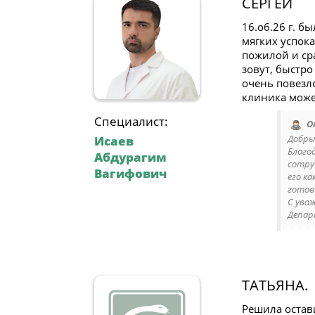
СЕРГЕЙ
16.о6.26 г. 
мягких успока
пожилой и сра
зовут, быстро
очень повезл
клиника може
Специалист:
О
Добрый
Исаев
Благо
Абдурагим
сотру
Вагифович
его ка
готов
С ува
Депар
ТАТЬЯНА.
Решила остави