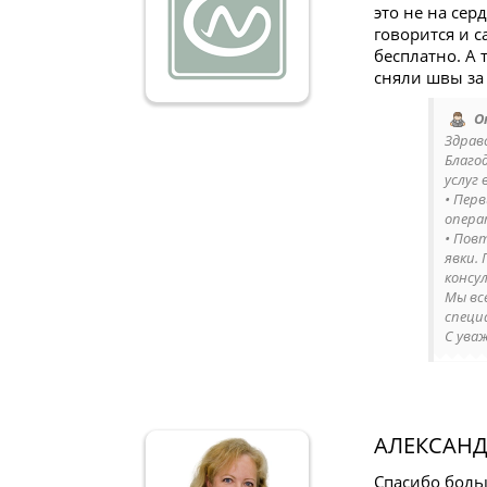
это не на сер
говорится и с
бесплатно. А
сняли швы за 
О
Здрав
Благо
услуг 
• Пер
опера
• Пов
явки.
консу
Мы вс
специ
С ува
АЛЕКСАНД
Спасибо боль