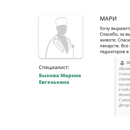
МАРИ
Хочу выразит
Спасибо, за 
животе. Спаси
лекарств. Все
педиаторов в 
О
Специалист:
Здрав
Спаси
Быкова Марина
стрем
Евгеньевна
приор
к пед
Желае
С ува
Депар