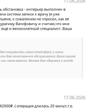
17.06.2026
ь обстановка - интерьер выполнен в
на система записи к врачу (я уже
пшене, к сожалению не спросил, как её
дурагиму Вагифовичу и считаю,что мне
н ещё и великолепный специалист. Ваша
о Вам понравилась наша атмосфера, и наши
чить Вам качественное обслуживание. Ваша оценка
 нас самое важное. Желаем Вам здоровья и всегда
17.06.2026
000₽. ( операция длилась 20 минут,т.е.