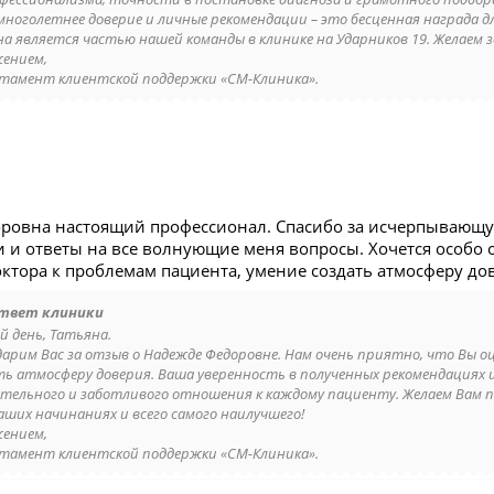
многолетнее доверие и личные рекомендации – это бесценная награда д
на является частью нашей команды в клинике на Ударников 19. Желаем 
жением,
тамент клиентской поддержки «СМ-Клиника».
ровна настоящий профессионал. Спасибо за исчерпывающу
 и ответы на все волнующие меня вопросы. Хочется особо 
ктора к проблемам пациента, умение создать атмосферу до
твет клиники
й день, Татьяна.
дарим Вас за отзыв о Надежде Федоровне. Нам очень приятно, что Вы о
ть атмосферу доверия. Ваша уверенность в полученных рекомендациях и
тельного и заботливого отношения к каждому пациенту. Желаем Вам пре
Ваших начинаниях и всего самого наилучшего!
жением,
тамент клиентской поддержки «СМ-Клиника».