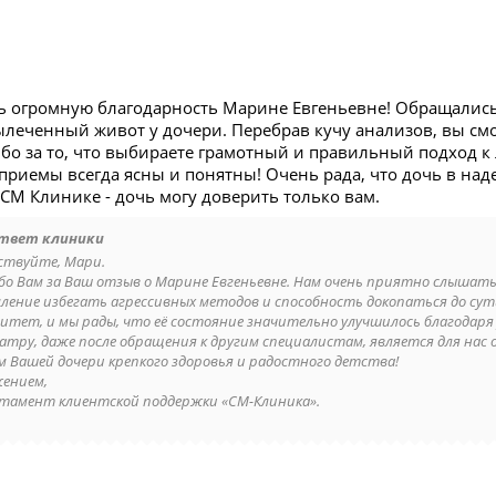
ь огромную благодарность Марине Евгеньевне! Обращались и
вылеченный живот у дочери. Перебрав кучу анализов, вы см
бо за то, что выбираете грамотный и правильный подход к 
 приемы всегда ясны и понятны! Очень рада, что дочь в над
СМ Клинике - дочь могу доверить только вам.
твет клиники
ствуйте, Мари.
бо Вам за Ваш отзыв о Марине Евгеньевне. Нам очень приятно слышать
ление избегать агрессивных методов и способность докопаться до сут
итет, и мы рады, что её состояние значительно улучшилось благодаря 
иатру, даже после обращения к другим специалистам, является для нас
м Вашей дочери крепкого здоровья и радостного детства!
жением,
тамент клиентской поддержки «СМ-Клиника».