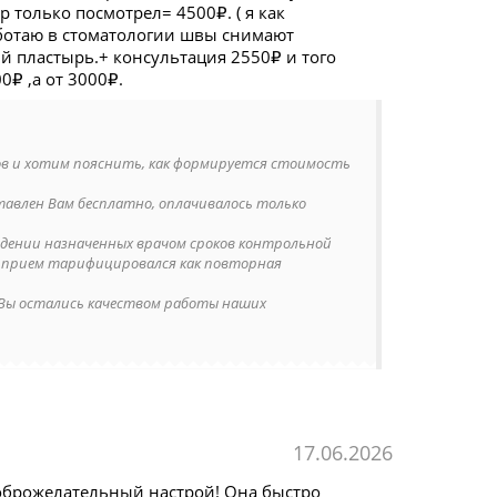
р только посмотрел= 4500₽. ( я как
работаю в стоматологии швы снимают
й пластырь.+ консультация 2550₽ и того
0₽ ,а от 3000₽.
ов и хотим пояснить, как формируется стоимость
тавлен Вам бесплатно, оплачивалось только
дении назначенных врачом сроков контрольной
, прием тарифицировался как повторная
 Вы остались качеством работы наших
17.06.2026
доброжелательный настрой! Она быстро