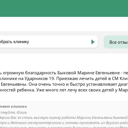
Все отз
ь огромную благодарность Быковой Марине Евгеньевне - пед
клинике на Ударников 19. Приезжаю лечить детей в СМ Клин
Евгеньевны. Она очень точно и быстро устанавливает диаг
нностей ребенка. Уже много лет лечу всех своих детей у М
твет клиники
ствуйте, Юлия.
дарим Вас за столь высокую оценку работы Марины Евгеньевны Быковой
тра и детского гастроэнтеролога и готовы приезжать из другого райо
офессионализма, точности в постановке диагноза и грамотного подбора