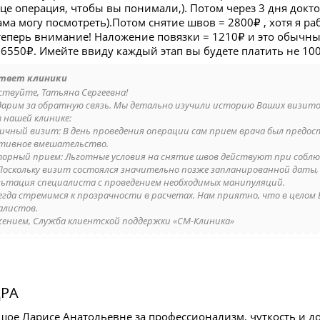
дце операция, чтобы вы понимали,). Потом через 3 дня докто
ама могу посмотреть).Потом снятие швов = 2800₽ , хотя я 
 теперь внимание! Наложение повязки = 1210₽ и это обычны
6550₽. Имейте ввиду каждый этап вы будете платить не 100
твет клиники
ствуйте, Татьяна Сергеевна!
дарим за обратную связь. Мы детально изучили историю Ваших визит
в нашей клинике:
вичный визит: В день проведения операции сам прием врача был предос
тивное вмешательство.
торный прием: Льготные условия на снятие швов действуют при соблю
 Поскольку визит состоялся значительно позже запланированной даты
льтация специалиста с проведением необходимых манипуляций.
егда стремимся к прозрачности в расчетах. Нам приятно, что в целом
алистов.
жением, Служба клиентской поддержки «СМ-Клиника»
РА
шое Ларисе Анатольевне за профессионализм, чуткость и 