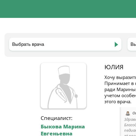
ЮЛИЯ
Хочу выразит
Принимает в 
ради Марины 
учетом особе
этого врача.
О
Специалист:
Здрав
Благо
Быкова Марина
педиа
Евгеньевна
её пр