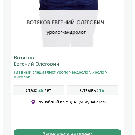
Вотяков
А
Евгений Олегович
Д
Главный специалист уролог-андролог. Уролог-
У
онколог
к
Стаж:
25
лет
Отзывы:
16
Дунайский пр-т, д. 47 (м. Дунайская)
Записаться на прием