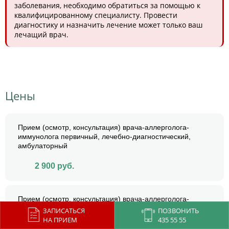
заболевания, необходимо обратиться за помощью к
квалифицированному специалисту. Провести
диагностику и назначить лечение может только ваш
лечащий врач.
Цены
Прием (осмотр, консультация) врача-аллерголога-
иммунолога первичный, лечебно-диагностический,
амбулаторный
2 900
руб.
Прием (осмотр, консультация) врача-аллерголога-
иммунолога повторный, лечебно-диагностический,
ЗАПИСАТЬСЯ
ПОЗВОНИТЬ
амбулаторный
НА ПРИЕМ
435 55 55