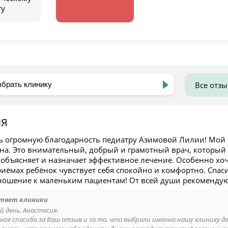
гу
Все отз
ИЯ
ь огромную благодарность педиатру Азимовой Лилии! Мой р
на. Это внимательный, добрый и грамотный врач, который 
 объясняет и назначает эффективное лечение. Особенно хоч
иёмах ребёнок чувствует себя спокойно и комфортно. Спаси
ношение к маленьким пациентам! От всей души рекомендую 
твет клиники
й день, Анастасия.
ное спасибо за Ваш отзыв и за то, что выбрали именно нашу клинику дл