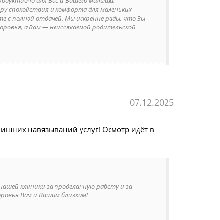
родуктивно для Вас и Вашего малыша.
еру спокойствия и комфорта для маленьких
е с полной отдачей. Мы искренне рады, что Вы
доровья, а Вам — неиссякаемой родительской
07.12.2025
 лишних навязываний услуг! Осмотр идёт в
нашей клиники за проделанную работу и за
оровья Вам и Вашим близким!