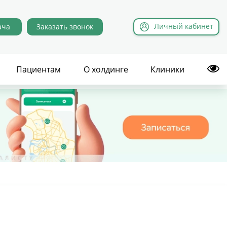
Л
ичный
к
абинет
ача
Заказать звонок
Пациентам
О холдинге
Клиники