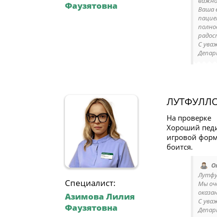
важно
Фаузятовна
Ваша 
пацие
полно
радос
С ува
Депар
ЛУТФУЛЛ
На проверке
Хороший педиа
игровой форм
боится.
О
Лутфу
Специалист:
Мы оч
оказа
Азимова Лилия
С ува
Фаузятовна
Депар