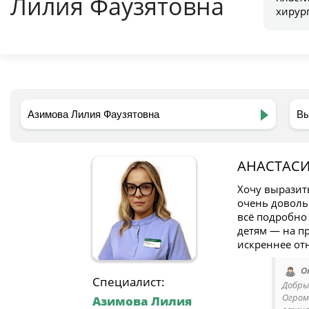
Лилия Фаузятовна
хирур
АНАСТАС
Хочу выразит
очень доволь
всё подробно
детям — на пр
искреннее от
О
Специалист:
Добры
Огром
Азимова Лилия