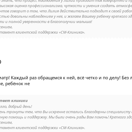
 знать, что процесс наблюдения у Лилии проходит так комфортно и п
высокая оценка профессионализма, чуткости и умения создать атмосф
нтов говорит о том, что Лилия действительно подходит к своей работ
стью довольны наблюдением у нее, и желаем Вашему ребенку крепкого з
ти и полной уверенности в благополучии малыша!
жением,
тамент клиентской поддержки «СМ-Клиника».
О
тр! Каждый раз обращемся к ней, всё четко и по делу! Без
е, ребёнок не
твет клиники
лло, добрый день!
ень тронуты тем, что Вы искренне остались благодарны специалисту 
нную помощь и поддержку. Мы были очень рады Вам помочь! Крепкого зд
жением,
тамент клиентской поддержки «СМ-Клиника».