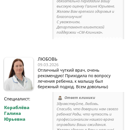
обязательно передадим Вашу
высокую оценку Галине Юрьевне.
Желаем Вам крепкого здоровья и
благополучия!
С уважением,
Департамент клиентской
поддержки «СМ-Клиника».
ЛЮБОВЬ
09.03.2026
Отличный чуткий врач, очень
рекомендую! Приходила по вопросу
лечения ребенка, к малышу был
бережный подход. Всем довольны)
Ответ клиники
Специалист:
Здравствуйте, Любовь.
Кораблёва
Спасибо, что доверили нам своего
Галина
ребенка! Рады, что чуткость и
Юрьевна
профессионализм нашего врача
оправдали Ваши ожидания.
Желаем здоровья Вам и малышу!