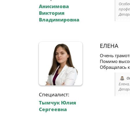
Особе
Анисимова
профе
Виктория
Депар
Владимировна
ЕЛЕНА
Очень грамот
Помимо высок
Обращалась к
О
Елена,
Депар
Специалист:
Тымчук Юлия
Сергеевна