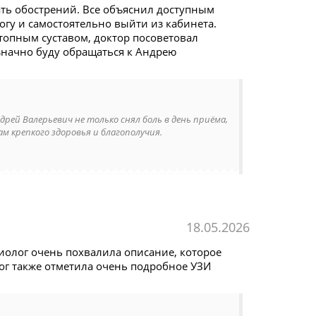
ать обострений. Все объяснил доступным
огу и самостоятельно выйти из кабинета.
стопным суставом, доктор посоветовал
значно буду обращаться к Андрею
рей Валерьевич не только снял боль в день приёма,
м крепкого здоровья и благополучия.
18.05.2026
диолог очень похвалила описание, которое
ог также отметила очень подробное УЗИ