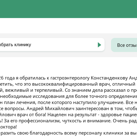
Все отз
26 года я обратилась к гастроэнтерологу Констанденкову А
метить, что это высококвалифицированный врач, отличный
, вежливый и терпеливый. Со знанием дела рассказал о пр
 необходимые исследования для более точного определени
н план лечения, после которого наступило улучшение. Все 
все вопросы. Андрей Михайлович заинтересован в том, чтоб
лович врач от бога! Нацелен на результат - здоровье паци
! За его профессионализм, чуткость и внимание. Очень рад
октора!
ыразить свою благодарность всему персоналу клиники за в