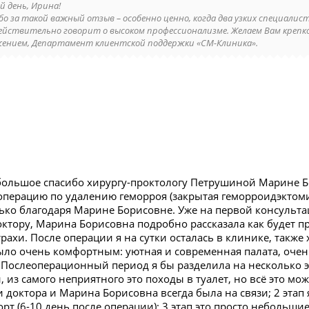
й день, Ирина!
бо за такой важный отзыв – особенно ценно, когда два узких специали
ействительно говорит о высоком профессионализме. Желаем Вам крепког
жением, Департамент клиентской поддержки «СМ-Клиника».
 большое спасибо хирургу-проктологу Петрушиной Марине Бо
операцию по удалению геморроя (закрытая геморроидэктоми
ько благодаря Марине Борисовне. Уже на первой консультац
ктору, Марина Борисовна подробно рассказала как будет п
рахи. После операции я на сутки осталась в клинике, также
ыло очень комфортным: уютная и современная палата, очен
 Послеоперационный период я бы разделила на несколько эт
, из самого неприятного это походы в туалет, но всё это мо
доктора и Марина Борисовна всегда была на связи; 2 этап я
рт (6-10 день после операции); 3 этап это просто небольш