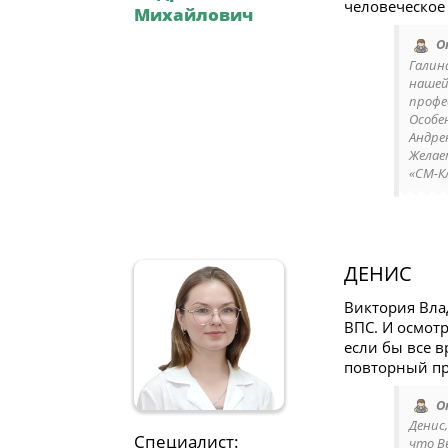
человеческое
Михайлович
О
Галин
нашей
профе
Особе
Андре
Желае
«СМ-К
ДЕНИС
Виктория Вла
ВПС. И осмот
если бы все в
повторный пр
О
Денис
Специалист:
что В