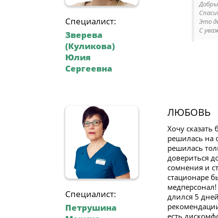
Добры
Спаси
Специалист:
Это д
С ува
Зверева
(Куликова)
Юлия
Сергеевна
ЛЮБОВЬ
Хочу сказать
решилась на 
решилась тол
довериться до
сомнения и ст
стационаре б
медперсонал!
Специалист:
длился 5 дней
рекомендации 
Петрушина
есть дискомфо