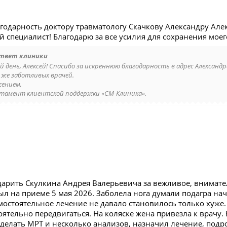
годарность доктору травматологу Скачкову Александру Але
специалист! Благодарю за все усилия для сохранения моего
твет клиники
й день, Алексей! Спасибо за искреннюю благодарность в адрес Александр
 же заботливых врачей.
жением,
тамент клиентской поддержки «СМ-Клиника».
дарить Скулкина Андрея Валерьевича за вежливое, внимат
л на приеме 5 мая 2026. Заболела нога думали подагра нач
мостоятельное лечение не давало становилось только хуже. 
оятельно передвигаться. На коляске жена привезла к врачу.
сделать МРТ и несколько анализов, назначил лечение, под