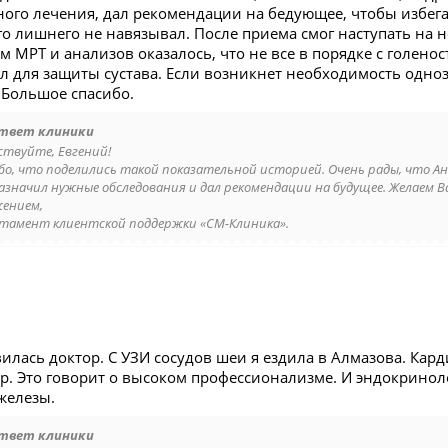
ного лечения, дал рекомендации на бедующее, чтобы избег
о лишнего не навязывал. После приема смог наступать на н
м МРТ и анализов оказалось, что не все в порядке с голено
ол для защиты сустава. Если возникнет необходимость одно
 Большое спасибо.
твет клиники
ствуйте, Евгений!
бо, что поделились такой показательной историей. Очень рады, что Анд
назначил нужные обследования и дал рекомендации на будущее. Желаем Ва
жением,
тамент клиентской поддержки «СМ-Клиника».
илась доктор. С УЗИ сосудов шеи я ездила в Алмазова. Кар
ор. Это говорит о высоком профессионализме. И эндокринол
железы.
твет клиники