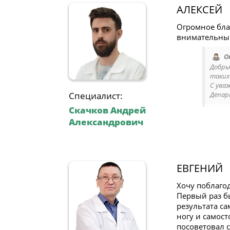
АЛЕКСЕЙ
Огромное бла
внимательный 
О
Добры
таких
С ува
Специалист:
Депар
Скачков Андрей
Александрович
ЕВГЕНИЙ
Хочу поблаго
Первый раз бы
результата са
ногу и самост
посоветовал 