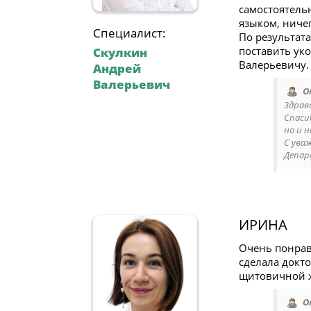
самостоятель
языком, ничег
Специалист:
По результата
поставить ук
Скулкин
Валерьевичу.
Андрей
Валерьевич
О
Здрав
Спаси
но и 
С ува
Депар
ИРИНА
Очень понрав
сделала докт
щитовичной 
О