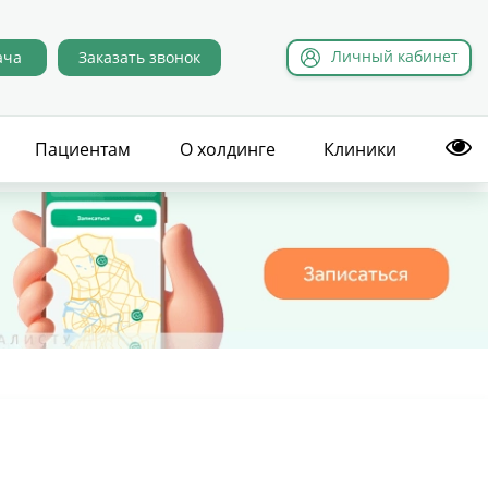
Л
ичный
к
абинет
ача
Заказать звонок
Пациентам
О холдинге
Клиники