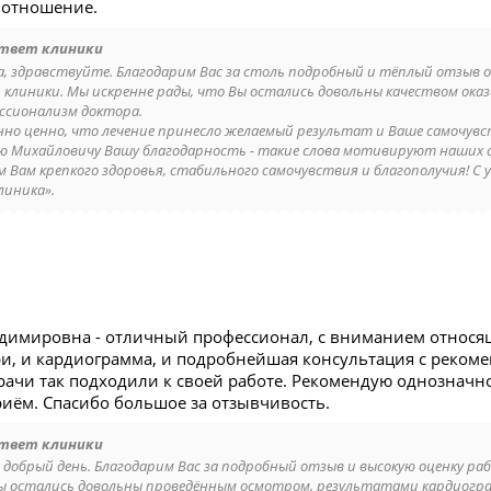
 отношение.
твет клиники
а, здравствуйте. Благодарим Вас за столь подробный и тёплый отзыв о
 клиники. Мы искренне рады, что Вы остались довольны качеством ок
ссионализм доктора.
нно ценно, что лечение принесло желаемый результат и Ваше самочувс
ю Михайловичу Вашу благодарность - такие слова мотивируют наших 
м Вам крепкого здоровья, стабильного самочувствия и благополучия! 
линика».
димировна - отличный профессионал, с вниманием относящ
ри, и кардиограмма, и подробнейшая консультация с реко
рачи так подходили к своей работе. Рекомендую однозначно
иём. Спасибо большое за отзывчивость.
твет клиники
, добрый день. Благодарим Вас за подробный отзыв и высокую оценку 
ы остались довольны проведённым осмотром, результатами кардиогр