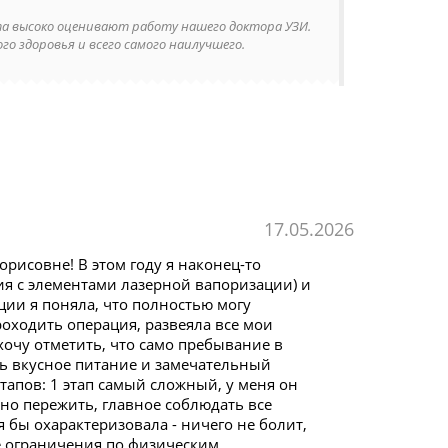
ста высоко оценивают работу нашего доктора УЗИ.
о здоровья и всего самого наилучшего.
17.05.2026
рисовне! В этом году я наконец-то
я с элементами лазерной вапоризации) и
ии я поняла, что полностью могу
роходить операция, развеяла все мои
 хочу отметить, что само пребывание в
ь вкусное питание и замечательный
апов: 1 этап самый сложный, у меня он
жно пережить, главное соблюдать все
 бы охарактеризовала - ничего не болит,
ие ограничения по физическим