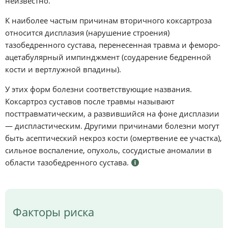
неизвестно.
К наиболее частым причинам вторичного коксартроза
относится дисплазия (нарушение строения)
тазобедренного сустава, перенесенная травма и феморо-
ацетабулярный импинджмент (соударение бедренной
кости и вертлужной впадины).
У этих форм болезни соответствующие названия.
Коксартроз суставов после травмы называют
посттравматическим, а развившийся на фоне дисплазии
— диспластическим. Другими причинами болезни могут
быть асептический некроз кости (омертвение ее участка),
сильное воспаление, опухоль, сосудистые аномалии в
области тазобедренного сустава.
Факторы риска