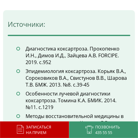
Источники:
Диагностика коксартроза. Прокопенко
И.Н., Димов И.Д., Зайцева А.В. FORCIPE.
2019. с.952
Эпидемиология коксартроза. Корьяк В.А.,
Сороковиков В.А., Свистунов В.В., Шарова
Т.В. БМЖ. 2013. №8. с.39-45
Особенности лучевой диагностики
коксартроза. Томина К.А. БМИК. 2014.
№11. с.1219
Методы восстановительной медицины в
лечении коксартроза. Купеева Е.В.,
ЗАПИСАТЬСЯ
ПОЗВОНИТЬ
Купеев В.Г. ВНМТ. 2005. №3-4. с.65-66
НА ПРИЕМ
435 55 55