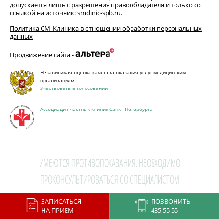
допускается лишь с разрешения правообладателя и только со
ссылкой на источник: smclinic-spb.ru.
Политика СМ‑Клиника в отношении обработки персональных
данных
Продвижение сайта -
Независимая оценка качества оказания услуг медицинским
организациям
Участвовать в голосовании
Ассоциация частных клиник Санкт-Петербурга
ИМЕЮТСЯ ПРОТИВОПОКАЗАНИЯ. НЕОБХОДИМО
ПРОКОНСУЛЬТИРОВАТЬСЯ СО СПЕЦИАЛИСТОМ
ЗАПИСАТЬСЯ
ПОЗВОНИТЬ
This site is protected by reCAPTCHA and the Google
Privacy Policy
and
НА ПРИЕМ
435 55 55
Terms of Service
apply.