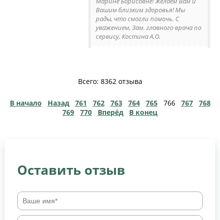
Марине Борисовне! Желаем Вам и
Вашим близким здоровья! Мы
рады, что смогли помочь. С
уважением, Зам. главного врача по
сервису, Костина А.О.
Всего: 8362 отзыва
В начало
Назад
761
762
763
764
765
766
767
768
769
770
Вперёд
В конец
Оставить отзыв