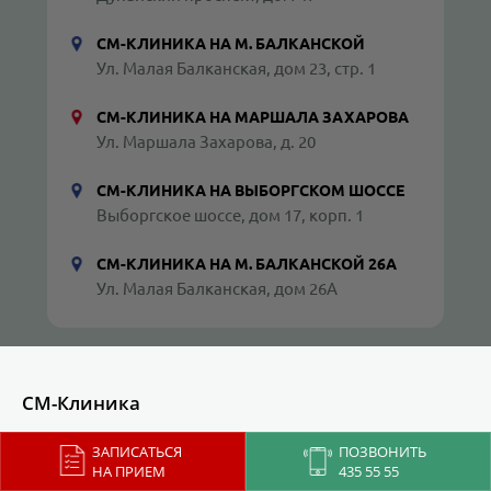
СМ-КЛИНИКА НА М. БАЛКАНСКОЙ
Ул. Малая Балканская, дом 23, стр. 1
СМ-КЛИНИКА НА МАРШАЛА ЗАХАРОВА
Ул. Маршала Захарова, д. 20
СМ-КЛИНИКА НА ВЫБОРГСКОМ ШОССЕ
Выборгское шоссе, дом 17, корп. 1
СМ-КЛИНИКА НА М. БАЛКАНСКОЙ 26А
Ул. Малая Балканская, дом 26А
СМ-Клиника
ЗАПИСАТЬСЯ
ПОЗВОНИТЬ
Акции
Врачи
НА ПРИЕМ
435 55 55
Услуги
Анализы