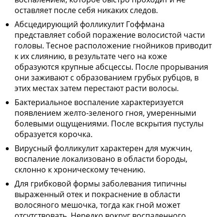
оставляет после себя никаких следов.
Абсцедирующий фолликулит Гоффмана
представляет собой поражение волосистой части
головы. Тесное расположение гнойников приводит
к их слиянию, в результате чего на коже
образуются крупные абсцессы. После прорывания
они заживают с образованием грубых рубцов, в
этих местах затем перестают расти волосы.
Бактериальное воспаление характеризуется
появлением желто-зеленого гноя, умеренными
болевыми ощущениями. После вскрытия пустулы
образуется корочка.
Вирусный фолликулит характерен для мужчин,
воспаление локализовано в области бороды,
склонно к хроническому течению.
Для грибковой формы заболевания типичны
выраженный отек и покраснение в области
волосяного мешочка, тогда как гной может
отсутствовать. Нередко вокруг воспаленного