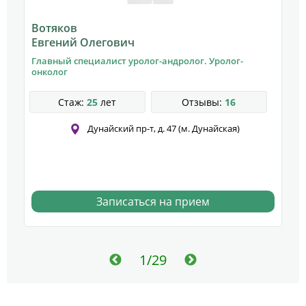
Вотяков
А
Евгений Олегович
Д
Главный специалист уролог-андролог. Уролог-
У
онколог
к
Стаж:
25
лет
Отзывы:
16
Дунайский пр-т, д. 47 (м. Дунайская)
Записаться на прием
1/29