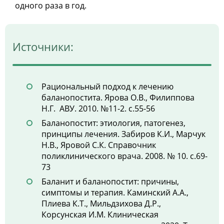
одного раза в год.
Источники:
Рациональный подход к лечению
баланопостита. Ярова О.В., Филиппова
Н.Г. АВУ. 2010. №11-2. с.55-56
Баланопостит: этиология, патогенез,
принципы лечения. Забиров К.И., Марчук
Н.В., Яровой С.К. Справочник
поликлинического врача. 2008. № 10. с.69-
73
Баланит и баланопостит: причины,
симптомы и терапия. Каминский А.А.,
Плиева К.Т., Мильдзихова Д.Р.,
Корсунская И.М. Клиническая