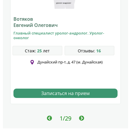
Вотяков
А
Евгений Олегович
Д
Главный специалист уролог-андролог. Уролог-
У
онколог
к
Стаж:
25
лет
Отзывы:
16
Дунайский пр-т, д. 47 (м. Дунайская)
Записаться на прием
1/29