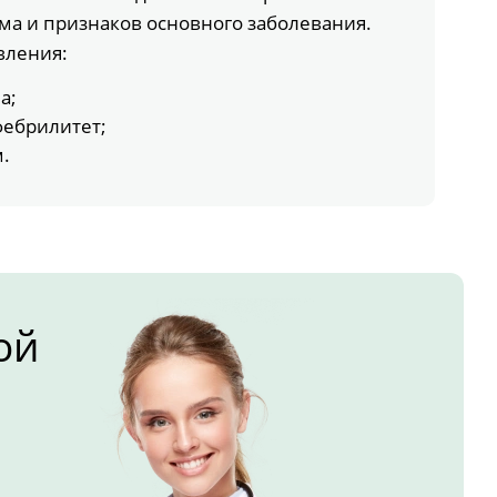
ма и признаков основного заболевания.
вления:
а;
ебрилитет;
.
ой