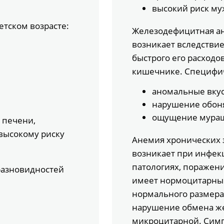
высокий риск му
етском возрасте:
Железодефицитная ан
возникает вследствие
быстрого его расходо
кишечнике. Специфи
аномальные вкус
нарушение обон
ощущение мураш
 печени,
высокому риску
Анемия хронических 
возникает при инфек
патологиях, поражени
разновидностей
имеет нормоцитарный 
нормального размера
нарушение обмена же
микроцитарной. Симп