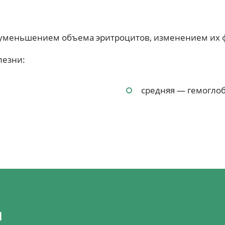
я уменьшением объема эритроцитов, изменением их 
лезни:
средняя — гемоглоби
я