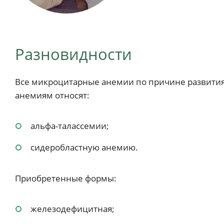
Разновидности
Все микроцитарные анемии по причине развити
анемиям относят:
альфа-талассемии;
сидеробластную анемию.
Приобретенные формы:
железодефицитная;