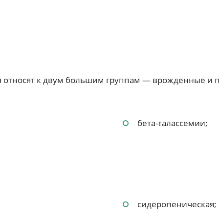
я относят к двум большим группам — врожденные и
бета-талассемии;
сидеропеническая;