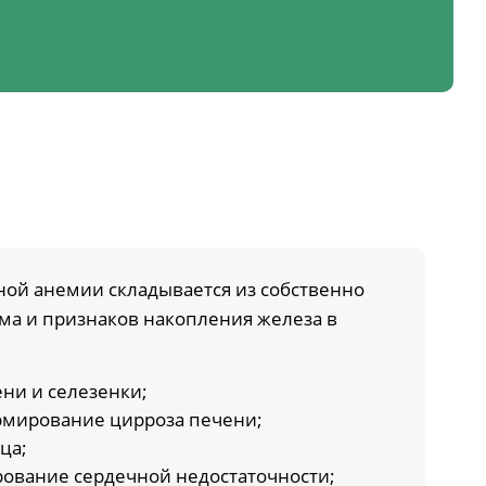
ной анемии складывается из собственно
ма и признаков накопления железа в
ни и селезенки;
рмирование цирроза печени;
ца;
ование сердечной недостаточности;