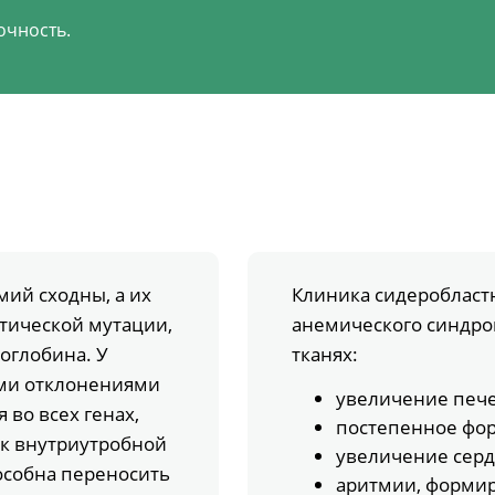
очность.
ий сходны, а их
Клиника сидеробласт
тической мутации,
анемического синдро
оглобина. У
тканях:
ми отклонениями
увеличение пече
во всех генах,
постепенное фо
 к внутриутробной
увеличение серд
пособна переносить
аритмии, формир