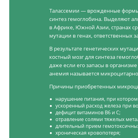
Талассемии — врожденные формы
синтез гемоглобина. Выделяют ал
в Африке, Южной Азии, странах с
мутации в генах, ответственных з
В результате генетических мутац
костный мозг для синтеза гемогл
даже если его запасы в организм
анемия называется микроцитарно
Причины приобретенных микроц
нарушение питания, при котором 
ускоренный расход железа при в
дефицит витаминов В6 и С;
отравление солями тяжелых мета
длительный прием гемотоксичных
хроническая кровопотеря;