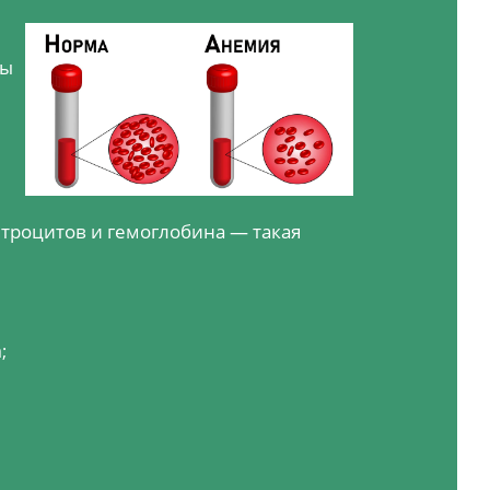
ны
итроцитов и гемоглобина — такая
;