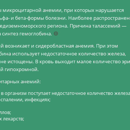
 микроцитарной анемии, при которых нарушается
ьфа- и бета-формы болезни. Наиболее распростране
редиземноморского региона. Причина талассемий —
а синтез гемоглобина.
ий возникает и сидеробластная анемия. При этом
обина использует недостаточное количество железа,
е не истощены. В кровь выходит малое количество эр
й гипохромной.
итарных анемий:
в организм поступает недостаточное количество железа
оспалении, инфекциях;
ллов;
 лекарств;