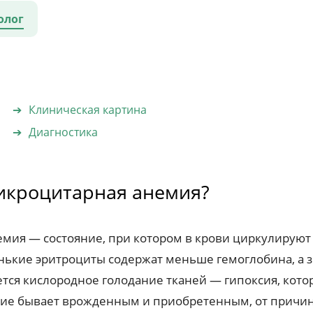
олог
Клиническая картина
Диагностика
микроцитарная анемия?
мия — состояние, при котором в крови циркулируют 
нькие эритроциты содержат меньше гемоглобина, а з
ется кислородное голодание тканей — гипоксия, ко
ие бывает врожденным и приобретенным, от причины