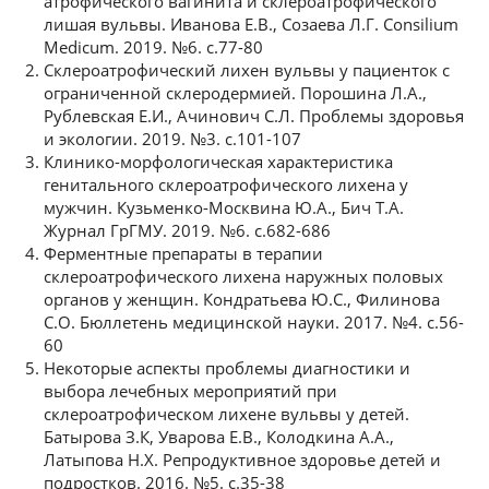
атрофического вагинита и склероатрофического
лишая вульвы. Иванова Е.В., Созаева Л.Г. Consilium
Medicum. 2019. №6. с.77-80
Склероатрофический лихен вульвы у пациенток с
ограниченной склеродермией. Порошина Л.А.,
Рублевская Е.И., Ачинович С.Л. Проблемы здоровья
и экологии. 2019. №3. с.101-107
Клинико-морфологическая характеристика
генитального склероатрофического лихена у
мужчин. Кузьменко-Москвина Ю.А., Бич Т.А.
Журнал ГрГМУ. 2019. №6. с.682-686
Ферментные препараты в терапии
склероатрофического лихена наружных половых
органов у женщин. Кондратьева Ю.С., Филинова
С.О. Бюллетень медицинской науки. 2017. №4. с.56-
60
Некоторые аспекты проблемы диагностики и
выбора лечебных мероприятий при
склероатрофическом лихене вульвы у детей.
Батырова З.К, Уварова Е.В., Колодкина А.А.,
Латыпова Н.Х. Репродуктивное здоровье детей и
подростков. 2016. №5. с.35-38