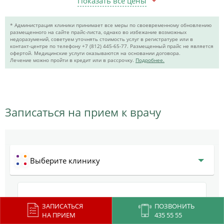
Показать все цены
* Администрация клиники принимает все меры по своевременному обновлению
размещенного на сайте прайс-листа, однако во избежание возможных
недоразумений, советуем уточнять стоимость услуг в регистратуре или в
контакт-центре по телефону +7 (812) 445-65-77. Размещенный прайс не является
офертой. Медицинские услуги оказываются на основании договора.
Лечение можно пройти в кредит или в рассрочку.
Подробнее.
Записаться на прием к врачу
Выберите клинику
ЗАПИСАТЬСЯ
ПОЗВОНИТЬ
НА ПРИЕМ
435 55 55