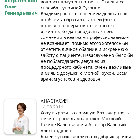
Астратенков
вопросы получены ответы. Отдельное
Олег
спасибо Чуприной Сусанне
Геннадьевич
Владимировне, с решением деликатной
проблемы обратилась к ней (была
проведена операция), все прошло
отлично. Когда попадаешь к ней,
сомнений в высоком профессионализме
не возникает, помимо этого хотелось бы
отметить личное обаяние и искреннюю
заботу о пациенте. Незаслуженно было бы
не поблагодарить девушек из
процедурного кабинета, очень вежливые
и милые девушки с "легкой"рукой. Всем
врачам успехов и здоровья!!
АНАСТАСИЯ
14.08.2014
Хочу выразить огромную благодарность
физиотерапевтам клиники: Миковой
Галине Валерьевне и Алассар Валерии
Александровне.
Более чутких, вежливых и добрых врачей