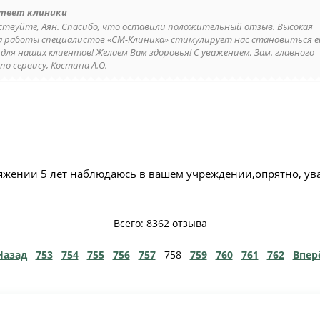
твет клиники
ствуйте, Аян. Спасибо, что оставили положительный отзыв. Высокая
а работы специалистов «СМ-Клиника» стимулирует нас становиться 
 для наших клиентов! Желаем Вам здоровья! С уважением, Зам. главного
по сервису, Костина А.О.
яжении 5 лет наблюдаюсь в вашем учреждении,опрятно, ув
Всего: 8362 отзыва
Назад
753
754
755
756
757
758
759
760
761
762
Впер