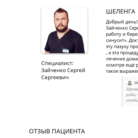
ШЕЛЕНГА
Добрый день!
Зайченко Сер
работу и бер
синусит». До
эту пазуху пр
, а эта проце
лечение дома
Специалист:
осмотре ещё р
Зайченко Сергей
такое выражен
Сергеевич
О
Здрав
рады,
чтобы
ОТЗЫВ ПАЦИЕНТА