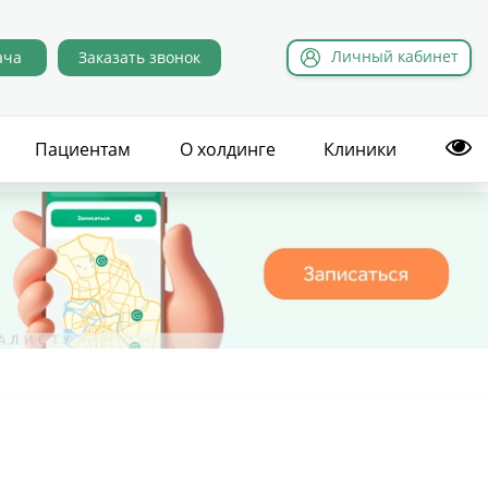
Л
ичный
к
абинет
ача
Заказать звонок
Пациентам
О холдинге
Клиники