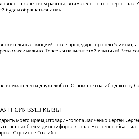
 довольна качеством работы, внимательностью персонала.
ей будем обращаться к вам.
ложительные эмоции! После процедуры прошло 5 минут, а я
ена максимально. Теперь я пациент этой клиники! Всем сове
ал внимателен и дружелюбен. Огромное спасибо доктору Са
 АЯН СИЯВУШ КЫЗЫ
дарить моего Врача,Отоларинголог'а Зайченко Сергей Серг
ь от острых болей,дискомфорта в горле.Все четко обьяснял 
арна...Огромное Спасибо