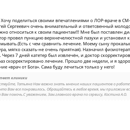
 Хочу поделиться своими впечатлениями о ЛОР-враче в СМ-
гей Сергеевич очень внимательный и ответсвенный молодо
ежно относиться к своим пациентам!!! Мне был поставлен 
ктор провел пункцию верхнечелюстной пазухи и установил к
омывать.(Есть с чем сравнить лечение. Моему сыну прокалы
дура, мягко сказать-не очень приятная). Назначил физиоте
. Через 7 дней катетер был извлечён, и доктор скорректир
аз скорректировано лечение. Прошло две недели, и я здоров
ие «врач от Бога». Сама буду лечиться только у него!
твет клиники
ствуйте, Татьяна Нам важно знать мнение наших пациентов о работе
 что Вам все понравилось. Обращайтесь в любое время, мы приложим вс
 Вам помочь.С уважением, Зам.главного врача по сервису, Костина А.О.