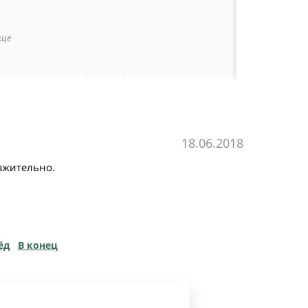
еще
18.06.2018
ажительно.
ёд
В конец