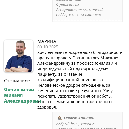
С уважением,
Департамент клиентской
поддержки «СМ-Клиника».
МАРИНА
09.10.2025
Хочу выразить искреннюю благодарность
врачу-неврологу Овчинникову Михаилу
Александровичу за профессионализм и
индивидуальный подход к каждому
пациенту, за оказание
квалифицированной помощи, за
Специалист:
человеческое доброе отношение, за
Овчинников
лечение и хорошие результаты. Хочу
Михаил
пожелать удовлетворения от работы,
Александрович
тепла в семье и, конечно же крепкого
здоровья.
Ответ клиники
Добрый день, Марина!
Благодарим Вас за добрые слова и