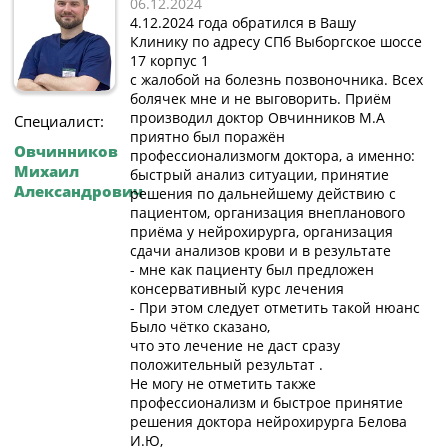
06.12.2024
4.12.2024 года обратился в Вашу
Клинику по адресу СПб Выборгское шоссе
17 корпус 1
с жалобой на болезнь позвоночника. Всех
болячек мне и не выговорить. Приём
производил доктор Овчинников М.А
Специалист:
приятно был поражён
Овчинников
профессионализмогм доктора, а именно:
Михаил
быстрый анализ ситуации, принятие
Александрович
решения по дальнейшему действию с
пациентом, организация внепланового
приёма у нейрохирурга, организация
сдачи анализов крови и в результате
- мне как пациенту был предложен
консервативный курс лечения
- При этом следует отметить такой нюанс
Было чётко сказано,
что это лечение не даст сразу
положительный результат .
Не могу не отметить также
профессионализм и быстрое принятие
решения доктора нейрохирурга Белова
И.Ю,