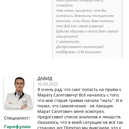
было уютно, комфортно и
спокойно.
Нам очень приятно, что Вы
остались довольны посещением
клиники, а мы были Вам полезны -
это для нас самое главное!
Будьте здоровы и всего Вам самого
наилучшего!
С уважением,
Департамент клиентской
поддержки «СМ-Клиника».
ДАВИД
30.08.2025
Я очень рад, что смог попасть на приём к
Марату Сагитовичу! Всё началось с того,
что моя старая травма начала "ныть". И я
понял, что самолечение - не панацея.
Марат Сагитович меня осмотрел,
предоставил список анализов и лекарств.
Специалист:
Оказалось, что в моей ситуации не всё так
Гарифулин
страшно, но! Попутно мы выяснили, что у