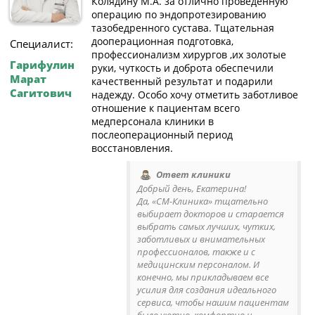
Колядину М.А. за отлично проведённую
операцию по эндопротезированию
тазобедренного сустава. Тщательная
дооперационная подготовка,
Специалист:
профессионализм хирургов ,их золотые
Гарифулин
руки, чуткость и доброта обеспечили
Марат
качественный результат и подарили
Сагитович
надежду. Особо хочу отметить заботливое
отношение к пациентам всего
медперсонала клиники в
послеоперационный период
восстановления.
Ответ клиники
Добрый день, Екатерина!
Да, «СМ-Клиника» тщательно
выбирает докторов и старается
выбрать самых лучших, чутких,
заботливых и внимательных
профессионалов, также и с
медицинским персоналом. И
конечно, мы прикладываем все
усилия для создания идеального
сервиса, чтобы нашим пациентам