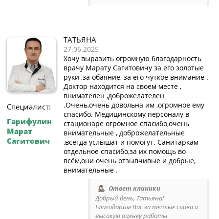
ТАТЬЯНА
27.06.2025
Хочу выразить огромную благодарность
врачу Марату Сагитовичу за его золотые
руки ,за обаяние, за его чуткое внимание .
Доктор находится на своем месте ,
внимателен ,доброжелателен
.Очень,очень довольна им ,огромное ему
Специалист:
спасибо. Медицинскому персоналу в
Гарифулин
стационаре огромное спасибо,очень
Марат
внимательные , доброжелательные
Сагитович
,всегда услышат и помогут. Санитаркам
отдельное спасибо,за их помощь во
всём,они очень отзывчивые и добрые,
внимательные .
Ответ клиники
Добрый день, Татьяна!
Благодарим Вас за теплые слова и
высокую оценку работы