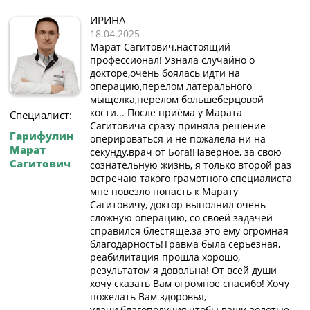
ИРИНА
18.04.2025
Марат Сагитович,настоящий
профессионал! Узнала случайно о
докторе,очень боялась идти на
операцию,перелом латерального
мыщелка,перелом большеберцовой
кости... После приёма у Марата
Специалист:
Сагитовича сразу приняла решение
Гарифулин
оперироваться и не пожалела ни на
Марат
секунду,врач от Бога!Наверное, за свою
Сагитович
сознательную жизнь, я только второй раз
встречаю такого грамотного специалиста
мне повезло попасть к Марату
Сагитовичу, доктор выполнил очень
сложную операцию, со своей задачей
справился блестяще,за это ему огромная
благодарность!Травма была серьёзная,
реабилитация прошла хорошо,
результатом я довольна! От всей души
хочу сказать Вам огромное спасибо! Хочу
пожелать Вам здоровья,
удачи,благополучия,чтобы ваши золотые