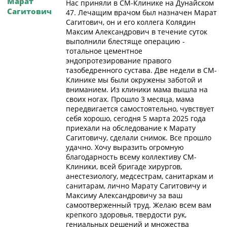
Марат
Нас приняли в СМ-Клинике на Дунайском
Сагитович
47. Лечащим врачом был назначен Марат
Сагитович, он и его коллега Колядин
Максим Александрович в течение суток
выполнили блестяще операцию -
тотальное цементное
эндопротезирование правого
тазобедренного сустава. Две недели в СМ-
Клинике мы были окружены заботой и
вниманием. Из клиники мама вышла на
своих ногах. Прошло 3 месяца, мама
передвигается самостоятельно, чувствует
себя хорошо, сегодня 5 марта 2025 года
приехали на обследование к Марату
Сагитовичу, сделали снимок. Все прошло
удачно. Хочу выразить огромную
благодарность всему коллективу СМ-
Клиники, всей бригаде хирургов,
анестезиологу, медсестрам, санитаркам и
санитарам, лично Марату Сагитовичу и
Максиму Александровичу за ваш
самоотверженный труд. Желаю всем вам
крепкого здоровья, твердости рук,
гениальных решений и множества