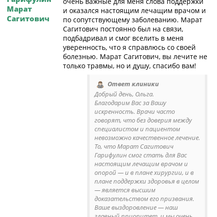
очень важные для меня слова поддержки
Марат
и оказался настоящим лечащим врачом и
Сагитович
по сопутствующему заболеванию. Марат
Сагитович постоянно был на связи,
подбадривал и смог вселить в меня
уверенность, что я справлюсь со своей
болезнью. Марат Сагитович, вы лечите не
только травмы, но и душу, спасибо вам!
Ответ клиники
Добрый день, Ольга.
Благодарим Вас за Вашу
искренность. Врачи часто
говорят, что без доверия между
специалистом и пациентом
невозможно качественное лечение.
То, что Марат Сагитович
Гарифулин смог стать для Вас
настоящим лечащим врачом и
опорой — и в плане хирургии, и в
плане поддержки здоровья в целом
— является высшим
доказательством его призвания.
Ваше выздоровление — наш
главный приоритет, и мы очень