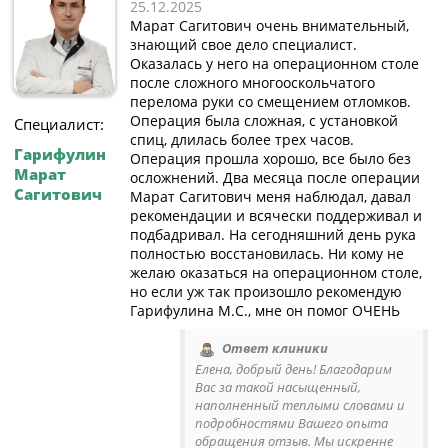
25.12.2025
Марат Сагитович очень внимательный,
знающий свое дело специалист.
Оказалась у него на операционном столе
после сложного многооскольчатого
перелома руки со смещением отломков.
Операция была сложная, с установкой
Специалист:
спиц, длилась более трех часов.
Гарифулин
Операция прошла хорошо, все было без
Марат
осложнений. Два месяца после операции
Сагитович
Марат Сагитович меня наблюдал, давал
рекомендации и всячески поддерживал и
подбадривал. На сегодняшний день рука
полностью восстановилась. Ни кому не
желаю оказаться на операционном столе,
но если уж так произошло рекомендую
Гарифулина М.С., мне он помог ОЧЕНЬ
Ответ клиники
Елена, добрый день! Благодарим
Вас за такой насыщенный,
наполненный теплыми словами и
подробностями Вашего опыта
обращения отзыв. Мы искренне