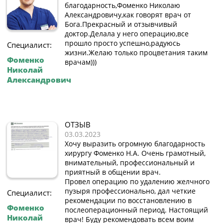
благодарность,Фоменко Николаю
Александровичу,как говорят врач от
Бога.Прекрасный и отзывчивый
доктор.Делала у него операцию,все
прошло просто успешно,радуюсь
Специалист:
жизни.Желаю только процветания таким
Фоменко
врачам)))
Николай
Александрович
ОТЗЫВ
03.03.2023
Хочу выразить огромную благодарность
хирургу Фоменко Н.А. Очень грамотный,
внимательный, профессиональный и
приятный в общении врач.
Провел операцию по удалению желчного
пузыря профессионально, дал четкие
Специалист:
рекомендации по восстановлению в
Фоменко
послеоперационный период. Настоящий
Николай
врач! Буду рекомендовать всем воим