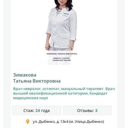
Зимакова
О
Татьяна Викторовна
М
Врач невролог, остеопат, мануальный терапевт. Врач
Н
высшей квалификацион­ной категории, Кандидат
О
медицинских наук
Стаж:
24
года
Отзывы:
3
ул. Дыбенко, д. 13к4 (м. Улица Дыбенко)