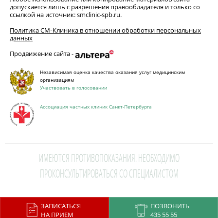
допускается лишь с разрешения правообладателя и только со
ссылкой на источник: smclinic-spb.ru.
Политика СМ‑Клиника в отношении обработки персональных
данных
Продвижение сайта -
Независимая оценка качества оказания услуг медицинским
организациям
Участвовать в голосовании
Ассоциация частных клиник Санкт-Петербурга
ИМЕЮТСЯ ПРОТИВОПОКАЗАНИЯ. НЕОБХОДИМО
ПРОКОНСУЛЬТИРОВАТЬСЯ СО СПЕЦИАЛИСТОМ
This site is protected by reCAPTCHA and the Google
Privacy Policy
and
ЗАПИСАТЬСЯ
ПОЗВОНИТЬ
Terms of Service
apply.
НА ПРИЕМ
435 55 55