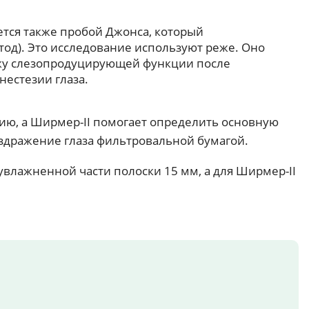
ется также пробой Джонса, который
од). Это исследование используют реже. Оно
ку слезопродуцирующей функции после
естезии глаза.
ю, а Ширмер-II помогает определить основную
аздражение глаза фильтровальной бумагой.
влажненной части полоски 15 мм, а для Ширмер-II