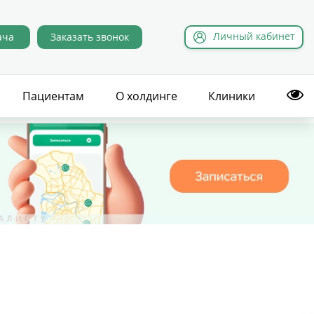
Л
ичный
к
абинет
ача
Заказать звонок
Пациентам
О холдинге
Клиники