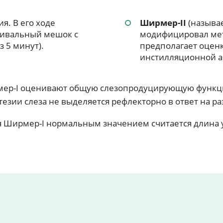
я. В его ходе
Ширмер-II
(называ
тивальный мешок с
модифицировал мет
 5 минут).
предполагает оцен
инстилляционной ан
рмер-I оценивают общую слезопродуцирующую функци
езии слеза не выделяется рефлекторно в ответ на р
я Ширмер-I нормальным значением считается длина у