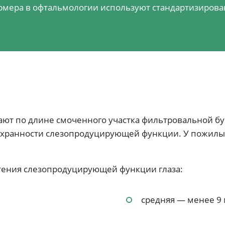
мера в офтальмологии используют стандартизирова
ают по длине смоченного участка фильтровальной бум
 сохранности слезопродуцирующей функции. У пожил
етения слезопродуцирующей функции глаза:
средняя — менее 9