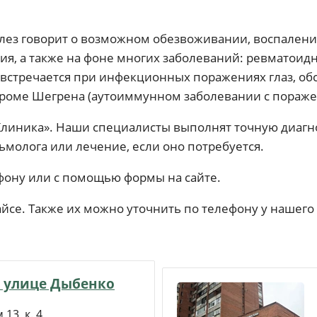
лез говорит о возможном обезвоживании, воспалени
я, а также на фоне многих заболеваний: ревматоидно
тречается при инфекционных поражениях глаз, обст
дроме Шегрена (аутоиммунном заболевании с пораже
линика». Наши специалисты выполнят точную диагно
молога или лечение, если оно потребуется.
фону или с помощью формы на сайте.
айсе. Также их можно уточнить по телефону у нашего
 улице Дыбенко
13, к. 4