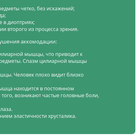
едметы четко, без искажений;
да;
 в диоптриях;
и второго из процесса зрения.
рушения аккомодации:
цилиарной мышцы, что приводит к
 предметы. Спазм цилиарной мышцы
шцы. Человек плохо видит близко
ышца находится в постоянном
 того, возникают частые головные боли,
лаза.
нием эластичности хрусталика.