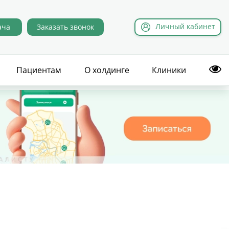
Л
ичный
к
абинет
ача
Заказать звонок
Пациентам
О холдинге
Клиники