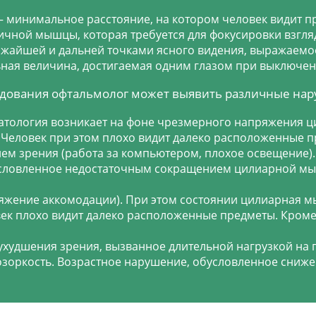
 минимальное расстояние, на котором человек видит пр
чной мышцы, которая требуется для фокусировки взгля
жайшей и дальней точками ясного видения, выражаемое
ая величина, достигаемая одним глазом при выключени
ледования офтальмолог может выявить различные на
Патология возникает на фоне чрезмерного напряжения 
 Человек при этом плохо видит далеко расположенные
м зрения (работа за компьютером, плохое освещение).
условленное недостаточным сокращением цилиарной мы
жение аккомодации). При этом состоянии цилиарная м
век плохо видит далеко расположенные предметы. Кроме
худшения зрения, вызванное длительной нагрузкой на г
озоркость. Возрастное нарушение, обусловленное сниже