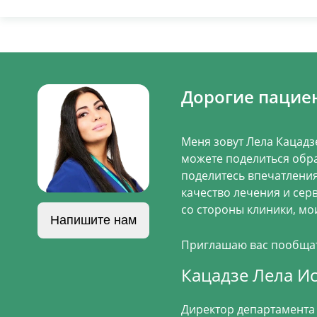
Дорогие пацие
Меня зовут Лела Кацадз
можете поделиться обра
поделитесь впечатления
качество лечения и сер
со стороны клиники, мои
Напишите нам
Приглашаю вас пообщать
Кацадзе Лела И
Директор департамента 