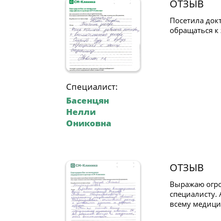
ОТЗЫВ
Посетила док
обращаться к 
Специалист:
Басенцян
Нелли
Ониковна
ОТЗЫВ
Выражаю огро
специалисту.
всему медици