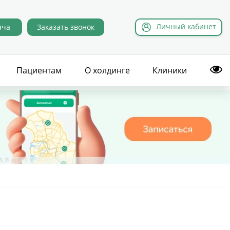
Л
ичный
к
абинет
ача
Заказать звонок
Пациентам
О холдинге
Клиники