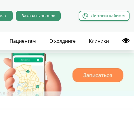
Л
ичный
к
абинет
ача
Заказать звонок
Пациентам
О холдинге
Клиники