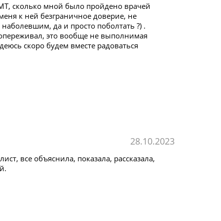
ОМТ, сколько мной было пройдено врачей
еня к ней безграничное доверие, не
 наболевшим, да и просто поболтать ?) .
 сопереживал, это вообще не выполнимая
адеюсь скоро будем вместе радоваться
28.10.2023
ст, все объяснила, показала, рассказала,
й.