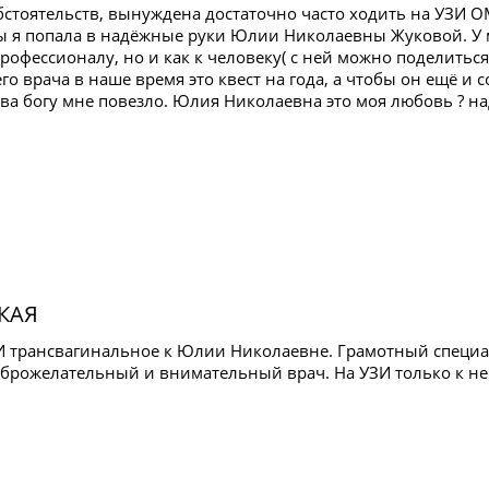
обстоятельств, вынуждена достаточно часто ходить на УЗИ 
ы я попала в надёжные руки Юлии Николаевны Жуковой. У м
профессионалу, но и как к человеку( с ней можно поделиться
о врача в наше время это квест на года, а чтобы он ещё и
ава богу мне повезло. Юлия Николаевна это моя любовь ? н
КАЯ
И трансвагинальное к Юлии Николаевне. Грамотный специали
оброжелательный и внимательный врач. На УЗИ только к не