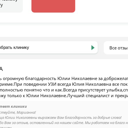
гу
Все отз
А
ь огромную благодарность Юлии Николаевне за доброжела
риеме.При поведении УЗИ всегда Юлия Николаевна все пока
полностью понятно что и как.Всегда присутствует улыбка,
ожу только к Юлии Николаевне.Лучший специалист и прекр
твет клиники
ствуйте, Марианна!
ца Юлии Николаевны выражаем Вам благодарность за добрые слова!
бо Вам за отзыв, оставленный на нашем сайте. Мы работаем на благо н
жением,