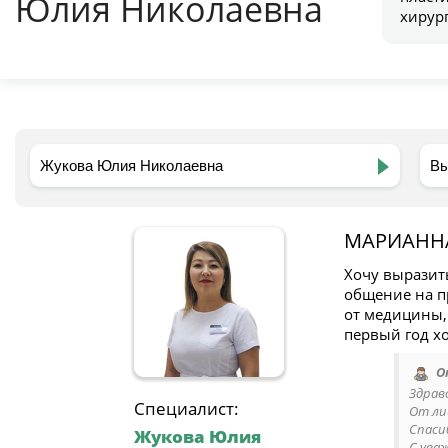
Юлия Николаевна
хирур
МАРИАНН
Хочу выразит
общение на п
от медицины,
первый год х
О
Здрав
Специалист:
От ли
Спаси
Жукова Юлия
С ува