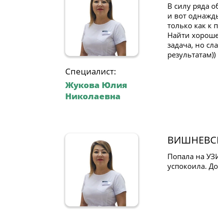
В силу ряда 
и вот однажд
только как к 
Найти хорошег
задача, но сл
результатам))
Специалист:
Жукова Юлия
Николаевна
ВИШНЕВС
Попала на УЗ
успокоила. Д