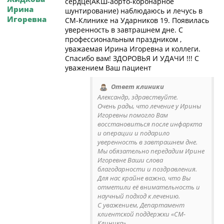
сердце(АКШ-аорто-коронарное
Ирина
шунтирование) наблюдаюсь и лечусь в
Игоревна
СМ-Клинике на Ударников 19. Появилась
уверенность в завтрашнем дне. С
профессиональным праздником ,
уважаемая Ирина Игоревна и коллеги.
Спасибо вам! ЗДОРОВЬЯ И УДАЧИ !!! С
уважением Ваш пациент
Ответ клиники
Александр, здравствуйте.
Очень рады, что лечение у Ирины
Игоревны помогло Вам
восстановиться после инфаркта
и операции и подарило
уверенность в завтрашнем дне.
Мы обязательно передадим Ирине
Игоревне Ваши слова
благодарности и поздравления.
Для нас крайне важно, что Вы
отметили её внимательность и
научный подход к лечению.
С уважением, Департамент
клиентской поддержки «СМ-
Клиника».