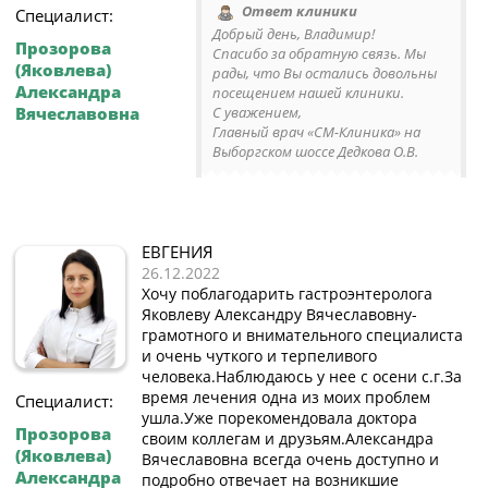
Ответ клиники
Специалист:
Добрый день, Владимир!
Прозорова
Спасибо за обратную связь. Мы
(Яковлева)
рады, что Вы остались довольны
Александра
посещением нашей клиники.
С уважением,
Вячеславовна
Главный врач «СМ-Клиника» на
Выборгском шоссе Дедкова О.В.
ЕВГЕНИЯ
26.12.2022
Хочу поблагодарить гастроэнтеролога
Яковлеву Александру Вячеславовну-
грамотного и внимательного специалиста
и очень чуткого и терпеливого
человека.Наблюдаюсь у нее с осени с.г.За
время лечения одна из моих проблем
Специалист:
ушла.Уже порекомендовала доктора
Прозорова
своим коллегам и друзьям.Александра
(Яковлева)
Вячеславовна всегда очень доступно и
Александра
подробно отвечает на возникшие