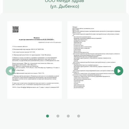
ООО «Меди Здрав
(ул. Дыбенко)