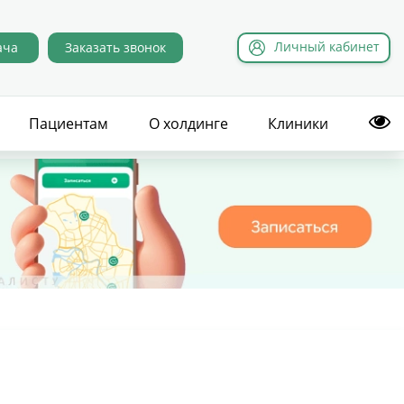
Л
ичный
к
абинет
ача
Заказать звонок
Пациентам
О холдинге
Клиники