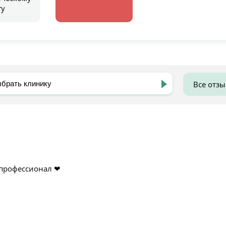
гу
Все отз
 профессионал ❤️