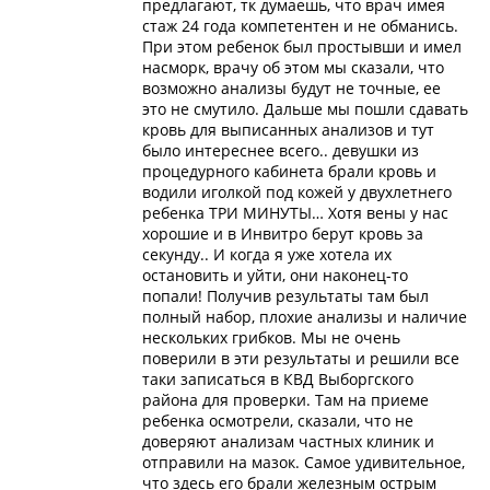
предлагают, тк думаешь, что врач имея
стаж 24 года компетентен и не обманись.
При этом ребенок был простывши и имел
насморк, врачу об этом мы сказали, что
возможно анализы будут не точные, ее
это не смутило. Дальше мы пошли сдавать
кровь для выписанных анализов и тут
было интереснее всего.. девушки из
процедурного кабинета брали кровь и
водили иголкой под кожей у двухлетнего
ребенка ТРИ МИНУТЫ… Хотя вены у нас
хорошие и в Инвитро берут кровь за
секунду.. И когда я уже хотела их
остановить и уйти, они наконец-то
попали! Получив результаты там был
полный набор, плохие анализы и наличие
нескольких грибков. Мы не очень
поверили в эти результаты и решили все
таки записаться в КВД Выборгского
района для проверки. Там на приеме
ребенка осмотрели, сказали, что не
доверяют анализам частных клиник и
отправили на мазок. Самое удивительное,
что здесь его брали железным острым