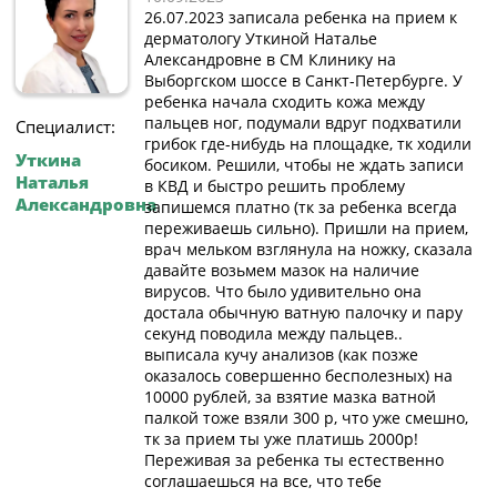
26.07.2023 записала ребенка на прием к
дерматологу Уткиной Наталье
Александровне в СМ Клинику на
Выборгском шоссе в Санкт-Петербурге. У
ребенка начала сходить кожа между
пальцев ног, подумали вдруг подхватили
Специалист:
грибок где-нибудь на площадке, тк ходили
Уткина
босиком. Решили, чтобы не ждать записи
Наталья
в КВД и быстро решить проблему
Александровна
запишемся платно (тк за ребенка всегда
переживаешь сильно). Пришли на прием,
врач мельком взглянула на ножку, сказала
давайте возьмем мазок на наличие
вирусов. Что было удивительно она
достала обычную ватную палочку и пару
секунд поводила между пальцев..
выписала кучу анализов (как позже
оказалось совершенно бесполезных) на
10000 рублей, за взятие мазка ватной
палкой тоже взяли 300 р, что уже смешно,
тк за прием ты уже платишь 2000р!
Переживая за ребенка ты естественно
соглашаешься на все, что тебе