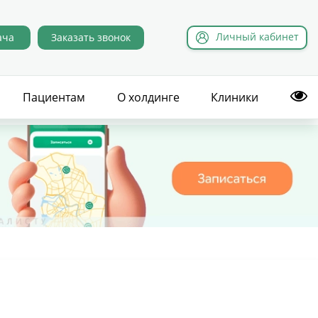
Л
ичный
к
абинет
ача
Заказать звонок
Пациентам
О холдинге
Клиники