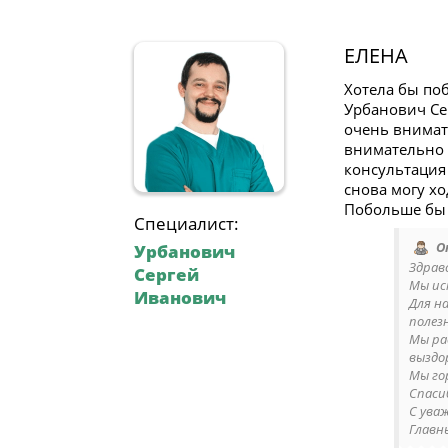
ЕЛЕНА
Хотела бы по
Урбанович Се
очень внимат
внимательно 
консультация
снова могу хо
Побольше бы 
Специалист:
О
Урбанович
Здрав
Сергей
Мы ис
Иванович
Для н
полез
Мы ра
выздор
Мы го
Спаси
С ува
Главн