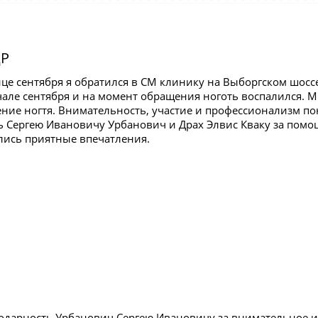
Р
нце сентября я обратился в СМ клинику на Выборгском шосс
чале сентября и на момент обращения ноготь воспалился.
ение ногтя. Внимательность, участие и профессионализм по
ь Сергею Ивановичу Урбанович и Драх Элвис Кваку за помо
лись приятные впечатления.
одарность Урбанович Сергею Ивановичу за внимательное и