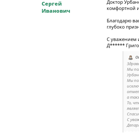
Доктор Урбан
Сергей
комфортной и
Иванович
Благодарю вас
глубоко приз
С уважением 
Д****** Григ
О
Здрав
Мы по
Урбан
Мы по
исклю
отмет
а так
То, ч
являе
Спаси
С ува
Депар