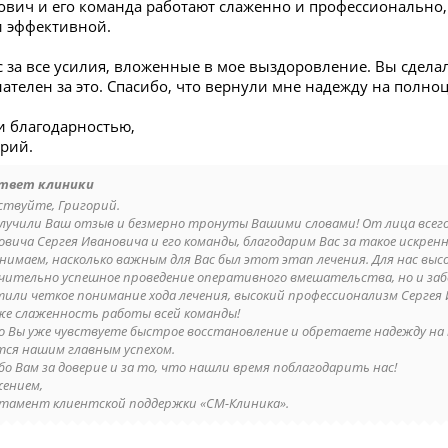
ович и его команда работают слаженно и профессионально,
 эффективной.
 за все усилия, вложенные в мое выздоровление. Вы сдела
нателен за это. Спасибо, что вернули мне надежду на полн
и благодарностью,
орий.
твет клиники
ствуйте, Григорий.
лучили Ваш отзыв и безмерно тронуты Вашими словами! От лица всего 
овича Сергея Ивановича и его команды, благодарим Вас за такое искре
нимаем, насколько важным для Вас был этот этап лечения. Для нас в
чительно успешное проведение оперативного вмешательства, но и заб
или четкое понимание хода лечения, высокий профессионализм Сергея
же слаженность работы всей команды!
то Вы уже чувствуете быстрое восстановление и обретаете надежду на 
тся нашим главным успехом.
бо Вам за доверие и за то, что нашли время поблагодарить нас!
жением,
тамент клиентской поддержки «СМ-Клиника».