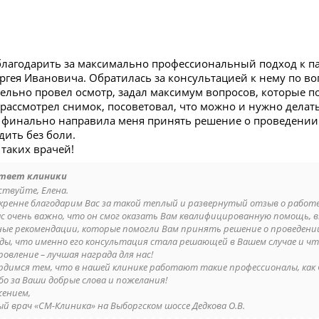
благодарить за максимально профессиональный подход к п
ргея Ивановича. Обратилась за консультацией к нему по во
ельно провел осмотр, задал максимум вопросов, которые по
рассмотрел снимок, посоветовал, что можно и нужно делать
 финально направила меня принять решение о проведении о
дить без боли.
таких врачей!
твет клиники
ствуйте, Елена.
кренне благодарим Вас за такой теплый и развернутый отзыв о работе
ас очень важно, что он смог оказать Вам квалифицированную помощь,
ные рекомендации, которые помогли Вам принять решение о проведени
ды, что именно его консультация стала решающей в Вашем случае и чт
овление – лучшая награда для нас!
рдимся тем, что в нашей клинике работают такие профессионалы, как 
бо за Ваши добрые слова и пожелания!
жением,
ый врач «СМ-Клиника» на Выборгском шоссе Дедкова О.В.