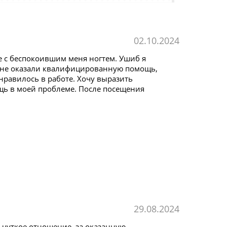
02.10.2024
е с беспокоившим меня ногтем. Ушиб я
 Мне оказали квалифицированную помощь,
нравилось в работе. Хочу выразить
щь в моей проблеме. После посещения
29.08.2024
 чуткое отношение, за оказанную