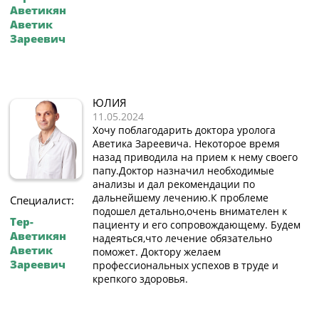
Аветикян
Аветик
Зареевич
ЮЛИЯ
11.05.2024
Хочу поблагодарить доктора уролога
Аветика Зареевича. Некоторое время
назад приводила на прием к нему своего
папу.Доктор назначил необходимые
анализы и дал рекомендации по
дальнейшему лечению.К проблеме
Специалист:
подошел детально,очень внимателен к
Тер-
пациенту и его сопровождающему. Будем
Аветикян
надеяться,что лечение обязательно
Аветик
поможет. Доктору желаем
Зареевич
профессиональных успехов в труде и
крепкого здоровья.