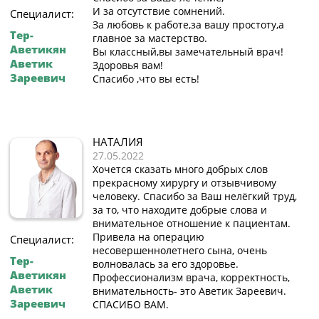
И за отсутствие сомнений.
Специалист:
За любовь к работе,за вашу простоту,а
Тер-
главное за мастерство.
Аветикян
Вы классный,вы замечательный врач!
Аветик
Здоровья вам!
Зареевич
Спасибо ,что вы есть!
НАТАЛИЯ
27.05.2022
Хочется сказать много добрых слов
прекрасному хирургу и отзывчивому
человеку. Спасибо за Ваш нелёгкий труд,
за то, что находите добрые слова и
внимательное отношение к пациентам.
Привела на операцию
Специалист:
несовершеннолетнего сына, очень
Тер-
волновалась за его здоровье.
Аветикян
Профессионализм врача, корректность,
Аветик
внимательность- это Аветик Зареевич.
Зареевич
СПАСИБО ВАМ.