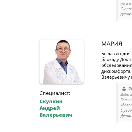
но и 
С ува
Депар
МАРИЯ
Была сегодня
блокаду Докт
обследования
дискомфорта.
Валерьевичу 
О
Специалист:
Добры
Благо
Скулкин
удово
Андрей
С ува
Валерьевич
Депар