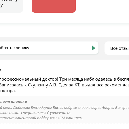
гу
Все отз
А
профессиональный доктор! Три месяца наблюдалась в беспл
 Записалась к Скулкину А.В. Сделал КТ, выдал все рекоменда
октора.
твет клиники
й день, Людмила! Благодарим Вас за добрые слова в адрес Андрея Валерь
ают такие специалисты! С уважением,
тамент клиентской поддержки «СМ-Клиника».