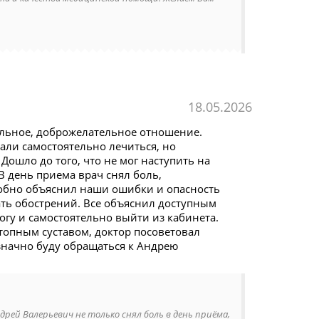
18.05.2026
ельное, доброжелательное отношение.
али самостоятельно лечиться, но
Дошло до того, что не мог наступить на
 В день приема врач снял боль,
робно объяснил наши ошибки и опасность
ать обострений. Все объяснил доступным
огу и самостоятельно выйти из кабинета.
стопным суставом, доктор посоветовал
значно буду обращаться к Андрею
рей Валерьевич не только снял боль в день приёма,