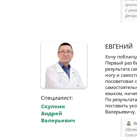
крепк
С ува
Депар
ЕВГЕНИЙ
Хочу поблаго
Первый раз бы
результата са
ногу и самост
посоветовал 
самостоятель
языком, ничег
Специалист:
По результата
поставить ук
Скулкин
Валерьевичу.
Андрей
Валерьевич
О
Здрав
Спаси