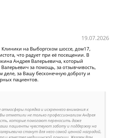
19.07.2026
 Клиники на Выборгском шоссе, дом17,
истота, что радует при её посещении. В
улкина Андрея Валерьевича, который
Валерьевич за помощь, за отзывчивость,
ём деле, за Вашу бесконечную доброту и
арных пациентов.
е атмосферы порядка и искреннего внимания к
о Вы отметили не только профессионализм Андрея
вость, которые помогают переносить даже
 наши пациенты чувствуют заботу и поддержку на
Валерьевича станут для него самой ценной наградой,
та и качества медицинской помощи. Желаем Вам