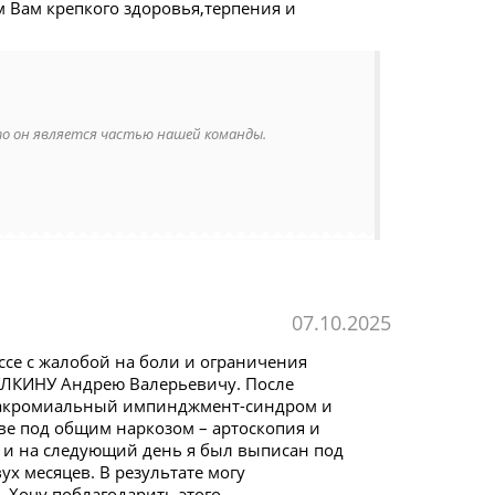
м Вам крепкого здоровья,терпения и
то он является частью нашей команды.
07.10.2025
ссе с жалобой на боли и ограничения
КУЛКИНУ Андрею Валерьевичу. После
бакромиальный импинджмент-синдром и
ве под общим наркозом – артоскопия и
 и на следующий день я был выписан под
х месяцев. В результате могу
 Хочу поблагодарить этого