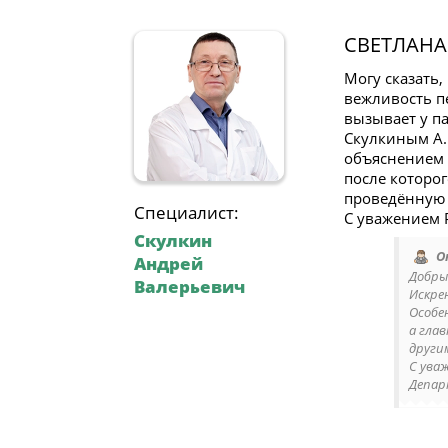
СВЕТЛАНА
Могу сказать
вежливость пе
вызывает у п
Скулкиным А.
объяснением 
после которо
проведённую 
Специалист:
С уважением Р
Скулкин
О
Андрей
Добры
Валерьевич
Искре
Особе
а гла
други
С ува
Депар