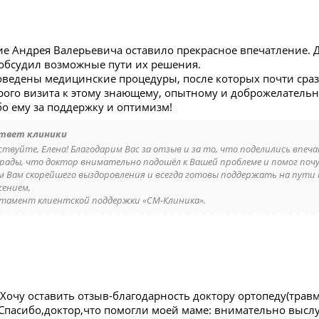
е Андрея Валерьевича оставило прекрасное впечатление. 
обсудил возможные пути их решения.
ведены медицинские процедуры, после которых почти сразу
рого визита к этому знающему, опытному и доброжелательно
бо ему за поддержку и оптимизм!
твет клиники
ствуйте, Елена! Благодарим Вас за отзыв и за то, что поделились впе
 рады, что доктор внимательно подошёл к Вашей проблеме и помог почу
м Вам скорейшего выздоровления и всегда готовы поддержать на пути 
жением,
тамент клиентской поддержки «СМ-Клиника».
.Хочу оставить отзыв-благодарность доктору ортопеду(трав
Спасибо,доктор,что помогли моей маме: внимательно высл