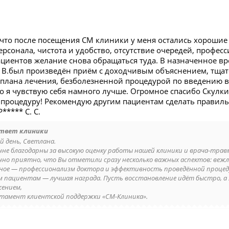
, что после посещения СМ клиники у меня остались хорошие
рсонала, чистота и удобство, отсутствие очередей, професс
ациентов желание снова обращаться туда. В назначенное в
 В.был произведён приём с доходчивым объяснением, тща
плана лечения, безболезненной процедурой по введению в
го я чувствую себя намного лучше. Огромное спасибо Скулк
процедуру! Рекомендую другим пациентам сделать правиль
***** С. С.
твет клиники
й день, Светлана.
нне благодарны за высокую оценку работы нашей клиники и врача-трав
нно приятно, что Вы отметили сразу несколько важных аспектов: вежл
вное — профессионализм доктора и эффективность проведённой процед
м пациентам — лучшая награда. Пусть восстановление идёт быстро, а 
жением,
тамент клиентской поддержки «СМ-Клиника».