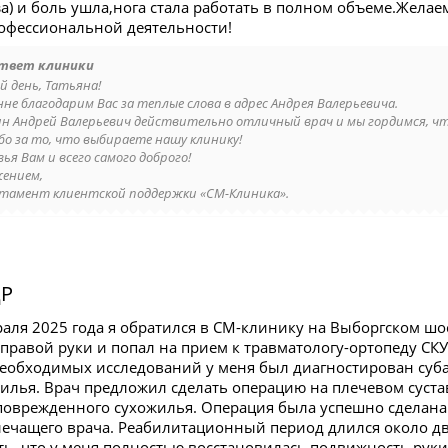
а) и боль ушла,нога стала работать в полном объеме.Желае
рофессиональной деятельности!
твет клиники
й день, Татьяна!
не благодарим Вас за теплые слова в адрес Андрея Валерьевича.
ин Андрей Валерьевич действительно отличный врач и мы гордимся, ч
бо за то, что выбираете нашу клинику!
ья Вам и всего самого доброго!
жением,
тамент клиентской поддержки «СМ-Клиника».
Р
раля 2025 года я обратился в СМ-клинику на Выборгском шо
правой руки и попал на прием к травматологу-ортопеду С
еобходимых исследований у меня был диагностирован су
илья. Врач предложил сделать операцию на плечевом суста
поврежденного сухожилья. Операция была успешно сделана
ечащего врача. Реабилитационный период длился около дву
ь, что у меня полностью восстановилась подвижность руки.