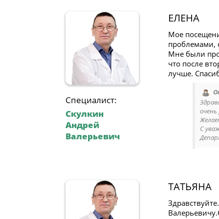
ЕЛЕНА
Мое посещени
проблемами, 
Мне были про
что после вто
лучше. Спаси
О
Специалист:
Здрав
очень
Скулкин
Желае
Андрей
С ува
Валерьевич
Депар
ТАТЬЯНА
Здравствуйте
Валерьевичу.