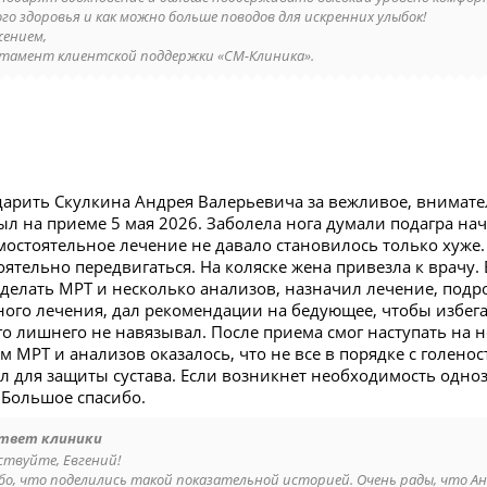
ого здоровья и как можно больше поводов для искренних улыбок!
жением,
тамент клиентской поддержки «СМ-Клиника».
дарить Скулкина Андрея Валерьевича за вежливое, внимат
л на приеме 5 мая 2026. Заболела нога думали подагра нач
мостоятельное лечение не давало становилось только хуже. 
оятельно передвигаться. На коляске жена привезла к врачу.
сделать МРТ и несколько анализов, назначил лечение, под
ного лечения, дал рекомендации на бедующее, чтобы избег
о лишнего не навязывал. После приема смог наступать на н
м МРТ и анализов оказалось, что не все в порядке с голено
ол для защиты сустава. Если возникнет необходимость одно
 Большое спасибо.
твет клиники
ствуйте, Евгений!
бо, что поделились такой показательной историей. Очень рады, что Анд