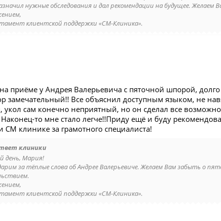
назначил нужные обследования и дал рекомендации на будущее. Желаем Ва
жением,
тамент клиентской поддержки «СМ-Клиника».
 на приёме у Андрея Валерьевича с пяточной шпорой, долг
ор замечательный!! Все объяснил доступным языком, не на
, укол сам конечно неприятный, но он сделал все возможн
 Наконец-то мне стало легче!!Приду ещё и буду рекомендов
и СМ клинике за грамотного специалиста!
твет клиники
й день, Мария!
дарим за тёплые слова об Андрее Валерьевиче. Желаем Вам забыть о пято
льствием.
жением,
тамент клиентской поддержки «СМ-Клиника».