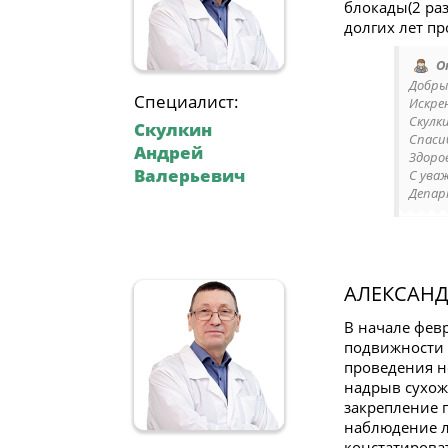
блокады(2 раз
долгих лет п
О
Добры
Специалист:
Искрен
Скулк
Скулкин
Спаси
Андрей
Здоров
Валерьевич
С ува
Депар
АЛЕКСАНД
В начале фев
подвижности 
проведения н
надрыв сухож
закрепление 
наблюдение л
констатироват