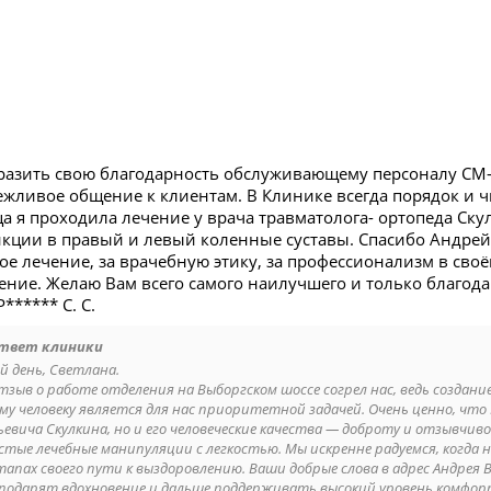
разить свою благодарность обслуживающему персоналу СМ-
вежливое общение к клиентам. В Клинике всегда порядок и ч
ца я проходила лечение у врача травматолога- ортопеда Ск
кции в правый и левый коленные суставы. Спасибо Андрей 
ое лечение, за врачебную этику, за профессионализм в сво
ение. Желаю Вам всего самого наилучшего и только благод
****** С. С.
твет клиники
й день, Светлана.
тзыв о работе отделения на Выборгском шоссе согрел нас, ведь создани
му человеку является для нас приоритетной задачей. Очень ценно, чт
ьевича Скулкина, но и его человеческие качества — доброту и отзывчи
стые лечебные манипуляции с легкостью. Мы искренне радуемся, когда
этапах своего пути к выздоровлению. Ваши добрые слова в адрес Андрея 
 подарят вдохновение и дальше поддерживать высокий уровень комфор