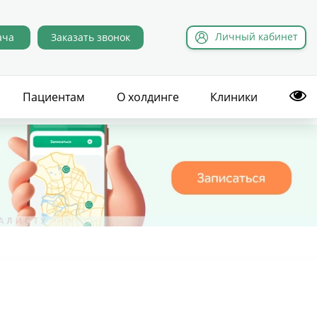
Л
ичный
к
абинет
ача
Заказать звонок
Пациентам
О холдинге
Клиники