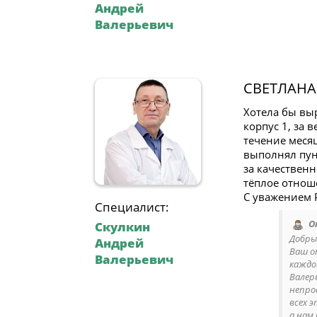
Андрей
Валерьевич
СВЕТЛАНА
Хотела бы вы
корпус 1, за 
течение меся
выполнял пун
за качественн
тёплое отнош
С уважением Р
Специалист:
О
Скулкин
Добры
Андрей
Ваш о
Валерьевич
каждо
Валер
непро
всех 
а нам