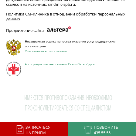
ссылкой на источник: smclinic-spb.ru.
Политика СМ‑Клиника в отношении обработки персональных
данных
Продвижение сайта -
Независимая оценка качества оказания услуг медицинским
организациям
Участвовать в голосовании
Ассоциация частных клиник Санкт-Петербурга
ИМЕЮТСЯ ПРОТИВОПОКАЗАНИЯ. НЕОБХОДИМО
ПРОКОНСУЛЬТИРОВАТЬСЯ СО СПЕЦИАЛИСТОМ
This site is protected by reCAPTCHA and the Google
Privacy Policy
and
ЗАПИСАТЬСЯ
ПОЗВОНИТЬ
Terms of Service
apply.
НА ПРИЕМ
435 55 55