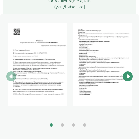
ООО «Меди Здрав
(ул. Дыбенко)