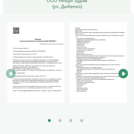
ООО «Меди Здрав
(ул. Дыбенко)